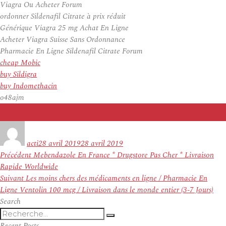
Viagra Ou Acheter Forum
ordonner Sildenafil Citrate à prix réduit
Générique Viagra 25 mg Achat En Ligne
Acheter Viagra Suisse Sans Ordonnance
Pharmacie En Ligne Sildenafil Citrate Forum
cheap Mobic
buy Sildigra
buy Indomethacin
o48ajm
Auteur
Publié
le
acti
28 avril 2019
28 avril 2019
Navigation
Article
Précédent
Mebendazole En France * Drugstore Pas Cher * Livraison
de
précédent :
Rapide Worldwide
l’article
Article
Suivant
Les moins chers des médicaments en ligne / Pharmacie En
suivant :
Ligne Ventolin 100 mcg / Livraison dans le monde entier (3-7 Jours)
Search
Recherche
Recherche
pour
Recent Posts