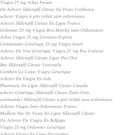
Viagra 25 mg Achat Forum
Ou Acheter Sildenafil Citrate En Toute Confiance
acheter Viagra à prix réduit sans ordonnance
Acheter Sildenafil Citrate En Ligne France
Ordonner 25 mg Viagra Bon Marché Sans Ordonnance
Achat Viagra 25 mg Livraison Express
Commander Générique 25 mg Viagra Israël
Acheter Du Vrai Générique Viagra 25 mg Peu Coûteux
Acheter Sildenafil Citrate Ligne Pas Cher
Buy Sildenafil Citrate Venezuela
Combien Ça Coûte Viagra Générique
Acheter Du Viagra En Inde
Pharmacie En Ligne Sildenafil Citrate Canada
acheter Générique Sildenafil Citrate États-Unis
commander Sildenafil Citrate à prix réduit sans ordonnance
Acheter Viagra Sans Ordonnance France
Meilleur Site De Vente En Ligne Sildenafil Citrate
Ou Acheter Du Viagra En Belgique
Viagra 25 mg Ordonner Générique
Acheter Viagra En Ligne Doctissimo