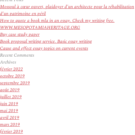
:
Mossoul à cœur ouvert, plaidoyer d’un architecte pour la réhabilitation
d’un patrimoine en péril
How to quote a book mla in an essay. Check my writing free.
WWW.MESOPOTAMIAHERITAGE.ORG
Buy case study paper
Book proposal writing service. Basic essay writing
Cause and effect essay topics on current events
Recent Comments
Archives
février 2022
octobre 2019
septembre 2019
août 2019
juillet 2019
juin 2019
mai 2019
avril 2019
mars 2019
février 2019