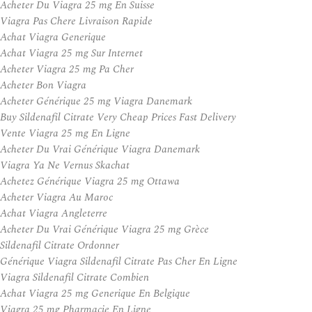
Acheter Du Viagra 25 mg En Suisse
Viagra Pas Chere Livraison Rapide
Achat Viagra Generique
Achat Viagra 25 mg Sur Internet
Acheter Viagra 25 mg Pa Cher
Acheter Bon Viagra
Acheter Générique 25 mg Viagra Danemark
Buy Sildenafil Citrate Very Cheap Prices Fast Delivery
Vente Viagra 25 mg En Ligne
Acheter Du Vrai Générique Viagra Danemark
Viagra Ya Ne Vernus Skachat
Achetez Générique Viagra 25 mg Ottawa
Acheter Viagra Au Maroc
Achat Viagra Angleterre
Acheter Du Vrai Générique Viagra 25 mg Grèce
Sildenafil Citrate Ordonner
Générique Viagra Sildenafil Citrate Pas Cher En Ligne
Viagra Sildenafil Citrate Combien
Achat Viagra 25 mg Generique En Belgique
Viagra 25 mg Pharmacie En Ligne