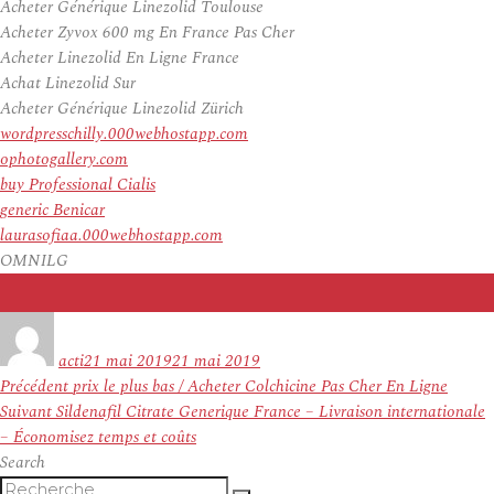
Acheter Générique Linezolid Toulouse
Acheter Zyvox 600 mg En France Pas Cher
Acheter Linezolid En Ligne France
Achat Linezolid Sur
Acheter Générique Linezolid Zürich
wordpresschilly.000webhostapp.com
ophotogallery.com
buy Professional Cialis
generic Benicar
laurasofiaa.000webhostapp.com
OMNILG
Auteur
Publié
le
acti
21 mai 2019
21 mai 2019
Navigation
Article
Précédent
prix le plus bas / Acheter Colchicine Pas Cher En Ligne
de
Article
précédent :
Suivant
Sildenafil Citrate Generique France – Livraison internationale
l’article
suivant :
– Économisez temps et coûts
Search
Recherche