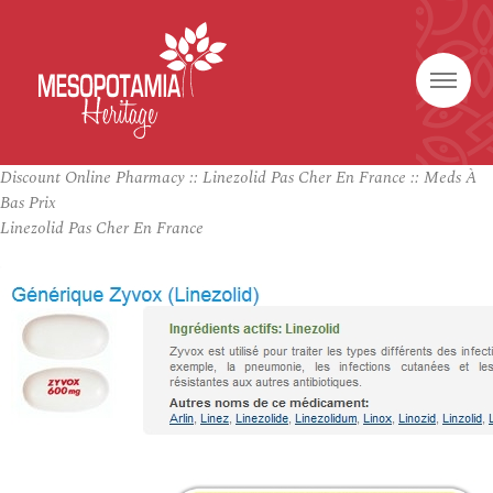
Discount Online Pharmacy :: Linezolid Pas Cher En France :: Meds À
Bas Prix
Linezolid Pas Cher En France