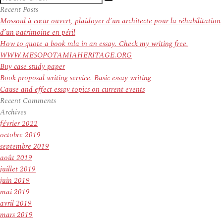
Recherche
pour
Recent Posts
:
Mossoul à cœur ouvert, plaidoyer d’un architecte pour la réhabilitation
d’un patrimoine en péril
How to quote a book mla in an essay. Check my writing free.
WWW.MESOPOTAMIAHERITAGE.ORG
Buy case study paper
Book proposal writing service. Basic essay writing
Cause and effect essay topics on current events
Recent Comments
Archives
février 2022
octobre 2019
septembre 2019
août 2019
juillet 2019
juin 2019
mai 2019
avril 2019
mars 2019