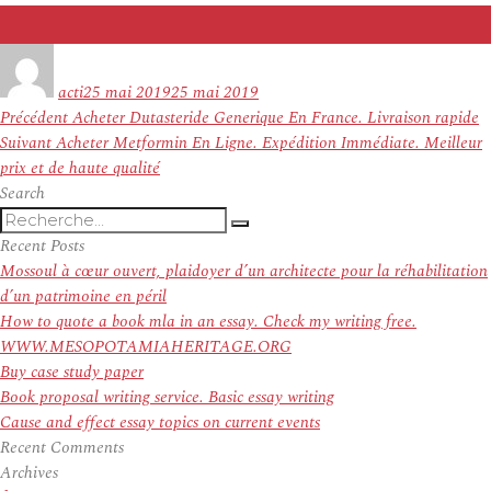
Auteur
Publié
le
acti
25 mai 2019
25 mai 2019
Navigation
Article
Précédent
Acheter Dutasteride Generique En France. Livraison rapide
de
Article
précédent :
Suivant
Acheter Metformin En Ligne. Expédition Immédiate. Meilleur
l’article
suivant :
prix et de haute qualité
Search
Recherche
Recherche
pour
Recent Posts
:
Mossoul à cœur ouvert, plaidoyer d’un architecte pour la réhabilitation
d’un patrimoine en péril
How to quote a book mla in an essay. Check my writing free.
WWW.MESOPOTAMIAHERITAGE.ORG
Buy case study paper
Book proposal writing service. Basic essay writing
Cause and effect essay topics on current events
Recent Comments
Archives