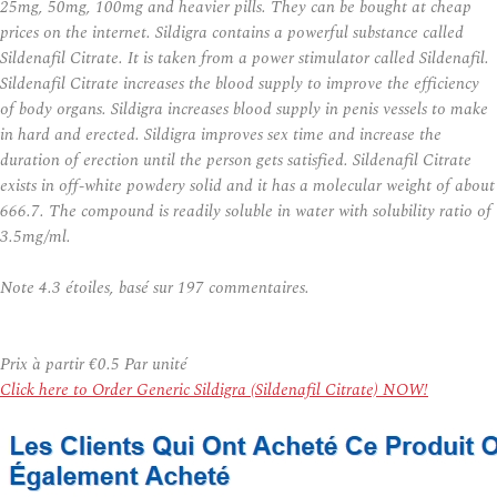
25mg, 50mg, 100mg and heavier pills. They can be bought at cheap
prices on the internet. Sildigra contains a powerful substance called
Sildenafil Citrate. It is taken from a power stimulator called Sildenafil.
Sildenafil Citrate increases the blood supply to improve the efficiency
of body organs. Sildigra increases blood supply in penis vessels to make
in hard and erected. Sildigra improves sex time and increase the
duration of erection until the person gets satisfied. Sildenafil Citrate
exists in off-white powdery solid and it has a molecular weight of about
666.7. The compound is readily soluble in water with solubility ratio of
3.5mg/ml.
Note
4.3
étoiles, basé sur
197
commentaires.
Prix à partir
€0.5
Par unité
Click here to Order Generic Sildigra (Sildenafil Citrate) NOW!