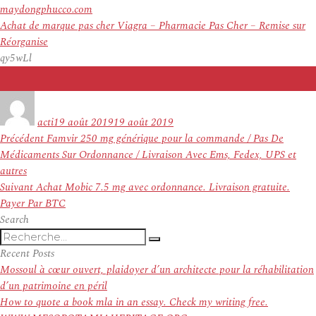
maydongphucco.com
Achat de marque pas cher Viagra – Pharmacie Pas Cher – Remise sur
Réorganise
qy5wLl
Auteur
Publié
le
acti
19 août 2019
19 août 2019
Navigation
Article
Précédent
Famvir 250 mg générique pour la commande / Pas De
de
précédent :
Médicaments Sur Ordonnance / Livraison Avec Ems, Fedex, UPS et
l’article
autres
Article
Suivant
Achat Mobic 7.5 mg avec ordonnance. Livraison gratuite.
suivant :
Payer Par BTC
Search
Recherche
Recherche
pour
Recent Posts
:
Mossoul à cœur ouvert, plaidoyer d’un architecte pour la réhabilitation
d’un patrimoine en péril
How to quote a book mla in an essay. Check my writing free.