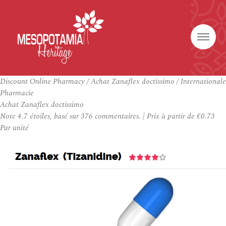
Discount Online Pharmacy / Achat Zanaflex doctissimo / Internationale
Pharmacie
Achat Zanaflex doctissimo
Note
4.7
étoiles, basé sur
376
commentaires.
|
Prix à partir de
€0.73
Par unité