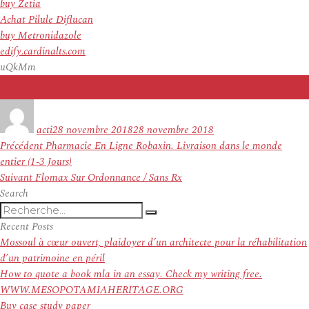
buy Zetia
Achat Pilule Diflucan
buy Metronidazole
edify.cardinalts.com
uQkMm
Auteur
Publié
le
acti
28 novembre 2018
28 novembre 2018
Navigation
Article
Précédent
Pharmacie En Ligne Robaxin. Livraison dans le monde
de
précédent :
entier (1-3 Jours)
l’article
Article
Suivant
Flomax Sur Ordonnance / Sans Rx
suivant :
Search
Recherche
Recherche
pour
Recent Posts
:
Mossoul à cœur ouvert, plaidoyer d’un architecte pour la réhabilitation
d’un patrimoine en péril
How to quote a book mla in an essay. Check my writing free.
WWW.MESOPOTAMIAHERITAGE.ORG
Buy case study paper