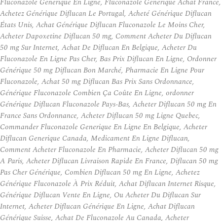
Fluconazole Generique En Ligne, Fluconazole Generique Achat France,
Achetez Générique Diflucan Le Portugal, Acheté Générique Diflucan
États Unis, Achat Générique Diflucan Fluconazole Le Moins Cher,
Acheter Dapoxetine Diflucan 50 mg, Comment Acheter Du Diflucan
50 mg Sur Internet, Achat De Diflucan En Belgique, Acheter Du
Fluconazole En Ligne Pas Cher, Bas Prix Diflucan En Ligne, Ordonner
Générique 50 mg Diflucan Bon Marché, Pharmacie En Ligne Pour
Fluconazole, Achat 50 mg Diflucan Bas Prix Sans Ordonnance,
Générique Fluconazole Combien Ça Coûte En Ligne, ordonner
Générique Diflucan Fluconazole Pays-Bas, Acheter Diflucan 50 mg En
France Sans Ordonnance, Acheter Diflucan 50 mg Ligne Quebec,
Commander Fluconazole Generique En Ligne En Belgique, Acheter
Diflucan Generique Canada, Medicament En Ligne Diflucan,
Comment Acheter Fluconazole En Pharmacie, Acheter Diflucan 50 mg
A Paris, Acheter Diflucan Livraison Rapide En France, Diflucan 50 mg
Pas Cher Générique, Combien Diflucan 50 mg En Ligne, Achetez
Générique Fluconazole À Prix Réduit, Achat Diflucan Internet Risque,
Générique Diflucan Vente En Ligne, Ou Acheter Du Diflucan Sur
Internet, Acheter Diflucan Générique En Ligne, Achat Diflucan
Générique Suisse, Achat De Fluconazole Au Canada, Acheter