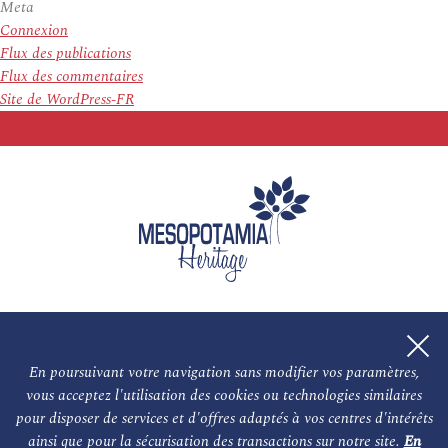
Meta
Connexion
Flux des publications
Flux des commentaires
Site de WordPress-FR
En poursuivant votre navigation sans modifier vos paramètres,
vous acceptez l'utilisation des cookies ou technologies similaires
L'association
NOS PARTENAIRES
pour disposer de services et d'offres adaptés à vos centres d'intérêts
ainsi que pour la sécurisation des transactions sur notre site.
En