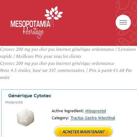
Cytotec 200 mg pas cher pas internet générique ordonnance / Livraison
rapide / Meilleurs Prix pour tous les clients
Cytotec 200 mg pas cher pas internet générique ordonnance
Note
4.5
étoiles, basé sur
337
commentaires.
|
Prix à partir
€1.68
Par
unité