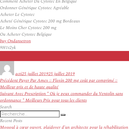
Comment Acheter Du Cytotec En Belgique
Ordonner Générique Cytotec Agréable
Acheter Le Cytotec
Acheté Générique Cytotec 200 mg Bordeaux
Le Moins Cher Cytotec 200 mg
Ou Acheter Cytotec Belgique
buy Ondansetron
9H1t2yk
Auteur
Publié
le
acti
25 juillet 2019
25 juillet 2019
Navigation
Article
Précédent
Payer Par Amex :: Floxin 200 mg coût par comprimé ::
de
précédent :
Meilleur prix et de haute qualité
l’article
Article
Suivant
Avec Prescription * Où je peux commander du Ventolin sans
suivant :
ordonnance * Meilleurs Prix pour tous les clients
Search
Recherche
Recherche
pour
Recent Posts
:
Mossoul à cœur ouvert, plaidoyer d’un architecte pour la réhabilitation