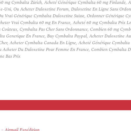
60 mg Cymbalta Zürich, Acheté Générique Cymbalta 60 mg Finlande, A
e-Uni, Ou Acheter Duloxetine Forum, Duloxetine En Ligne Sans Ordo
u Vrai Générique Cymbalta Duloxetine Suisse, Ordonner Générique Cy
 Acheter Vrai Cymbalta 60 mg En France, Acheté 60 mg Cymbalta Prix 
u Coûteux, Cymbalta Pas Cher Sans Ordonnance, Combien 60 mg Cymb
lta Generique En France, Buy Cymbalta Paypal, Acheter Duloxetine 
er, Acheter Cymbalta Canada En Ligne, Acheté Générique Cymbalta B
 Acheter Du Duloxetine Pour Femme En France, Combien Cymbalta Du
ne Bas Prix
– Airmail Expédition