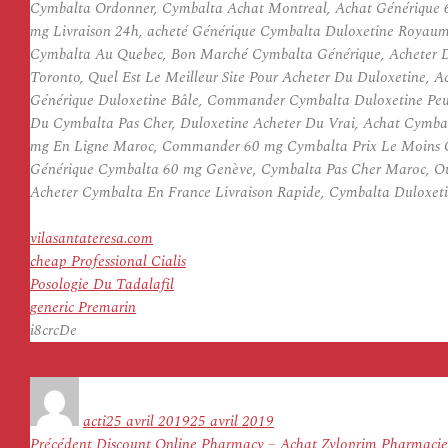
Cymbalta Ordonner, Cymbalta Achat Montreal, Achat Générique 
mg Livraison 24h, acheté Générique Cymbalta Duloxetine Royaum
Cymbalta Au Quebec, Bon Marché Cymbalta Générique, Acheter D
Toronto, Quel Est Le Meilleur Site Pour Acheter Du Duloxetine,
Générique Duloxetine Bâle, Commander Cymbalta Duloxetine Pe
Du Cymbalta Pas Cher, Duloxetine Acheter Du Vrai, Achat Cymba
mg En Ligne Maroc, Commander 60 mg Cymbalta Prix Le Moins Ch
Générique Cymbalta 60 mg Genève, Cymbalta Pas Cher Maroc, Ou
Acheter Cymbalta En France Livraison Rapide, Cymbalta Duloxeti
vilasantateresa.com
cheap Professional Cialis
Posologie Du Tadalafil
generic Premarin
i8crcDe
Auteur
Publié
le
acti
25 avril 2019
25 avril 2019
Navigation
Article
Précédent
Discount Online Pharmacy – Achat Zyloprim Pharmacie 