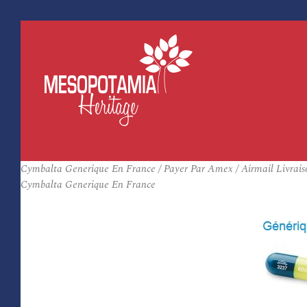
Cymbalta Generique En France / Payer Par Amex / Airmail Livrais
Cymbalta Generique En France