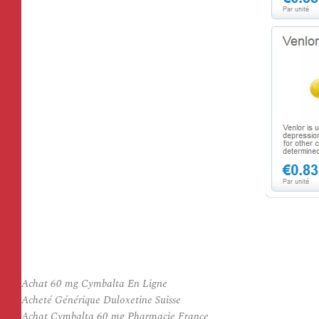
Achat 60 mg Cymbalta En Ligne
Acheté Générique Duloxetine Suisse
Achat Cymbalta 60 mg Pharmacie France