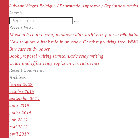
de
Article
précédent :
Suivant
Viagra Belgique / Pharmacie Approuvé / Expédition tracka
l’article
suivant :
Search
Recherche
Recherche
pour
Recent Posts
:
Mossoul à cœur ouvert, plaidoyer d’un architecte pour la réhabilit
How to quote a book mla in an essay. Check my writing f
Buy case study paper
Book proposal writing service. Basic essay writing
Cause and effect essay topics on current events
Recent Comments
Archives
février 2022
octobre 2019
septembre 2019
août 2019
juillet 2019
juin 2019
mai 2019
avril 2019