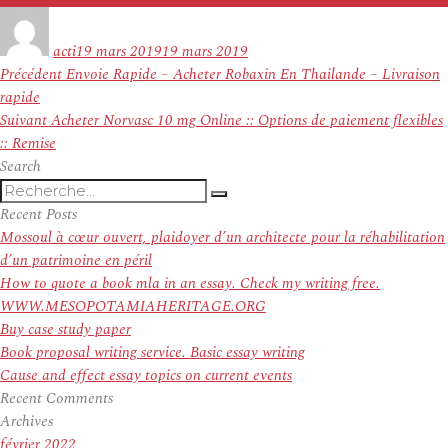
Auteur
Publié
le
acti
19 mars 2019
19 mars 2019
Navigation
Article
Précédent
Envoie Rapide – Acheter Robaxin En Thailande – Livraison
de
précédent :
rapide
l’article
Article
Suivant
Acheter Norvasc 10 mg Online :: Options de paiement flexibles
suivant :
:: Remise
Search
Recherche
Recherche
pour
Recent Posts
:
Mossoul à cœur ouvert, plaidoyer d’un architecte pour la réhabilitation
d’un patrimoine en péril
How to quote a book mla in an essay. Check my writing free.
WWW.MESOPOTAMIAHERITAGE.ORG
Buy case study paper
Book proposal writing service. Basic essay writing
Cause and effect essay topics on current events
Recent Comments
Archives
février 2022