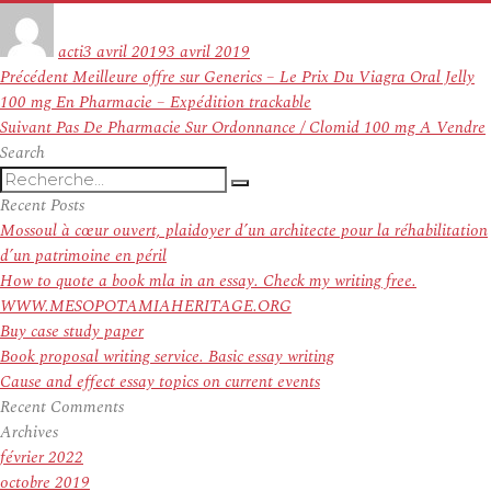
Auteur
Publié
le
acti
3 avril 2019
3 avril 2019
Navigation
Article
Précédent
Meilleure offre sur Generics – Le Prix Du Viagra Oral Jelly
de
précédent :
100 mg En Pharmacie – Expédition trackable
l’article
Article
Suivant
Pas De Pharmacie Sur Ordonnance / Clomid 100 mg A Vendre
suivant :
Search
Recherche
Recherche
pour
Recent Posts
:
Mossoul à cœur ouvert, plaidoyer d’un architecte pour la réhabilitation
d’un patrimoine en péril
How to quote a book mla in an essay. Check my writing free.
WWW.MESOPOTAMIAHERITAGE.ORG
Buy case study paper
Book proposal writing service. Basic essay writing
Cause and effect essay topics on current events
Recent Comments
Archives
février 2022
octobre 2019