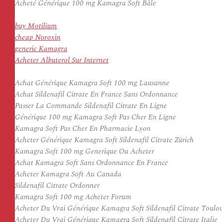
Acheté Générique 100 mg Kamagra Soft Bâle
buy Motilium
cheap Noroxin
generic Kamagra
Acheter Albuterol Sur Internet
Achat Générique Kamagra Soft 100 mg Lausanne
Achat Sildenafil Citrate En France Sans Ordonnance
Passer La Commande Sildenafil Citrate En Ligne
Générique 100 mg Kamagra Soft Pas Cher En Ligne
Kamagra Soft Pas Cher En Pharmacie Lyon
Acheter Générique Kamagra Soft Sildenafil Citrate Zürich
Kamagra Soft 100 mg Generique Ou Acheter
Achat Kamagra Soft Sans Ordonnance En France
Acheter Kamagra Soft Au Canada
Sildenafil Citrate Ordonner
Kamagra Soft 100 mg Acheter Forum
Acheter Du Vrai Générique Kamagra Soft Sildenafil Citrate Toulo
Acheter Du Vrai Générique Kamagra Soft Sildenafil Citrate Italie