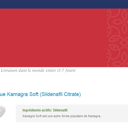
Livraison dans le monde entier (3-7 Jours)