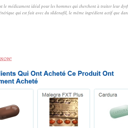
édicament idéal pour les hommes qui cherchent à traiter leur dysfonct
érique qui est fait avec du sildenafil, le même ingrédient actif que dan
e) NOW!