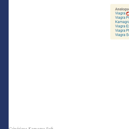
Générique Kamagra Soft