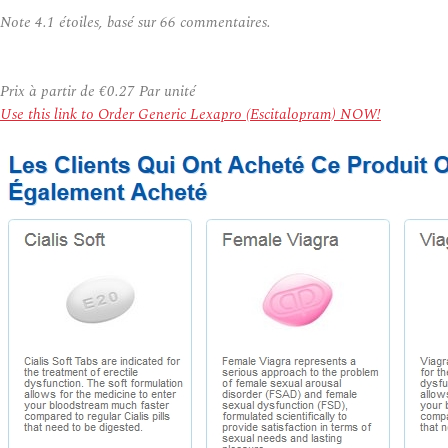
Note
4.1
étoiles, basé sur
66
commentaires.
Prix à partir de
€0.27
Par unité
Use this link to Order Generic Lexapro (Escitalopram) NOW!