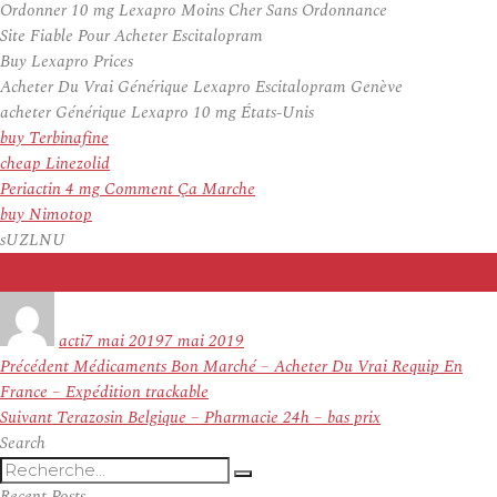
Ordonner 10 mg Lexapro Moins Cher Sans Ordonnance
Site Fiable Pour Acheter Escitalopram
Buy Lexapro Prices
Acheter Du Vrai Générique Lexapro Escitalopram Genève
acheter Générique Lexapro 10 mg États-Unis
buy Terbinafine
cheap Linezolid
Periactin 4 mg Comment Ça Marche
buy Nimotop
sUZLNU
Auteur
Publié
le
acti
7 mai 2019
7 mai 2019
Navigation
Article
Précédent
Médicaments Bon Marché – Acheter Du Vrai Requip En
de
précédent :
France – Expédition trackable
l’article
Article
Suivant
Terazosin Belgique – Pharmacie 24h – bas prix
suivant :
Search
Recherche
Recherche
pour
Recent Posts