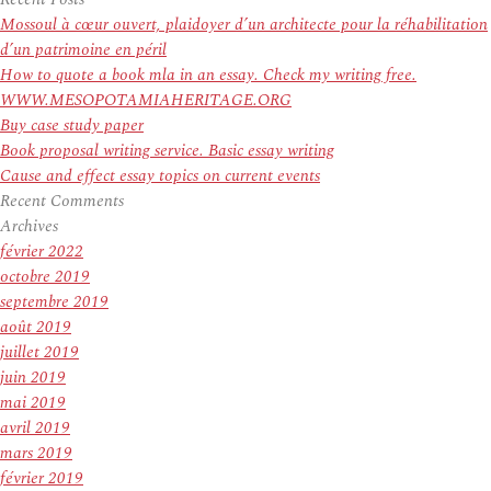
:
Mossoul à cœur ouvert, plaidoyer d’un architecte pour la réhabilitation
d’un patrimoine en péril
How to quote a book mla in an essay. Check my writing free.
WWW.MESOPOTAMIAHERITAGE.ORG
Buy case study paper
Book proposal writing service. Basic essay writing
Cause and effect essay topics on current events
Recent Comments
Archives
février 2022
octobre 2019
septembre 2019
août 2019
juillet 2019
juin 2019
mai 2019
avril 2019
mars 2019
février 2019