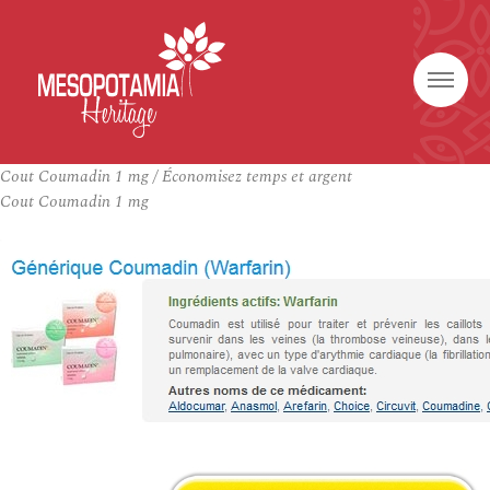
Cout Coumadin 1 mg / Économisez temps et argent
Cout Coumadin 1 mg