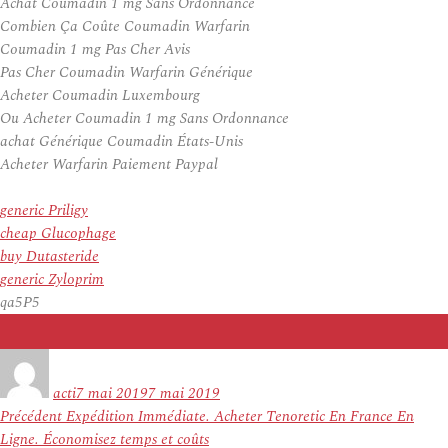
Achat Coumadin 1 mg Sans Ordonnance
Combien Ça Coûte Coumadin Warfarin
Coumadin 1 mg Pas Cher Avis
Pas Cher Coumadin Warfarin Générique
Acheter Coumadin Luxembourg
Ou Acheter Coumadin 1 mg Sans Ordonnance
achat Générique Coumadin États-Unis
Acheter Warfarin Paiement Paypal
generic Priligy
cheap Glucophage
buy Dutasteride
generic Zyloprim
qa5P5
Auteur
Publié
le
acti
7 mai 2019
7 mai 2019
Navigation
Article
Précédent
Expédition Immédiate. Acheter Tenoretic En France En
de
précédent :
Ligne. Économisez temps et coûts