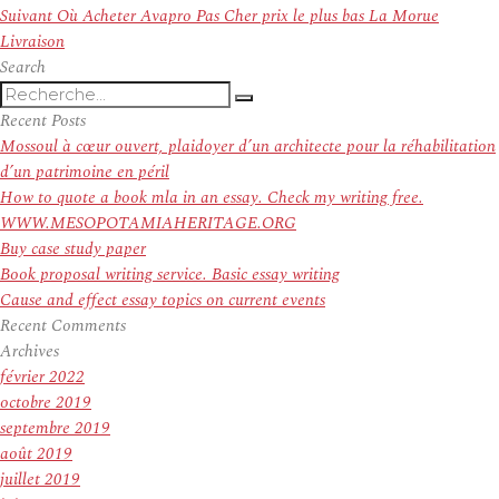
l’article
Article
Suivant
Où Acheter Avapro Pas Cher prix le plus bas La Morue
suivant :
Livraison
Search
Recherche
Recherche
pour
Recent Posts
:
Mossoul à cœur ouvert, plaidoyer d’un architecte pour la réhabilitation
d’un patrimoine en péril
How to quote a book mla in an essay. Check my writing free.
WWW.MESOPOTAMIAHERITAGE.ORG
Buy case study paper
Book proposal writing service. Basic essay writing
Cause and effect essay topics on current events
Recent Comments
Archives
février 2022
octobre 2019
septembre 2019
août 2019
juillet 2019