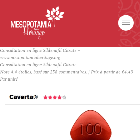
Consultation en ligne Sildenafil Citrate –
www.mesopotamiaheritage.org
Consultation en ligne Sildenafil Citrate
Note
4.4
étoiles, basé sur
258
commentaires.
|
Prix à partir de
€4.43
Par unité