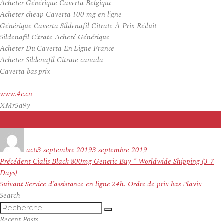
Acheter Générique Caverta Belgique
Acheter cheap Caverta 100 mg en ligne
Générique Caverta Sildenafil Citrate À Prix Réduit
Sildenafil Citrate Acheté Générique
Acheter Du Caverta En Ligne France
Acheter Sildenafil Citrate canada
Caverta bas prix
www.4c.cn
XMr5a9y
Auteur
Publié
le
acti
3 septembre 2019
3 septembre 2019
Navigation
Article
Précédent
Cialis Black 800mg Generic Buy * Worldwide Shipping (3-7
de
précédent :
Days)
l’article
Article
Suivant
Service d’assistance en ligne 24h. Ordre de prix bas Plavix
suivant :
Search
Recherche
Recherche
pour
Recent Posts