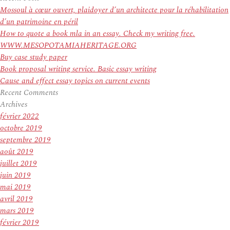
:
Mossoul à cœur ouvert, plaidoyer d’un architecte pour la réhabilitation
d’un patrimoine en péril
How to quote a book mla in an essay. Check my writing free.
WWW.MESOPOTAMIAHERITAGE.ORG
Buy case study paper
Book proposal writing service. Basic essay writing
Cause and effect essay topics on current events
Recent Comments
Archives
février 2022
octobre 2019
septembre 2019
août 2019
juillet 2019
juin 2019
mai 2019
avril 2019
mars 2019
février 2019