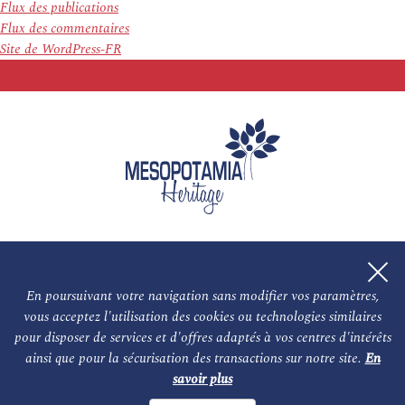
Flux des publications
Flux des commentaires
Site de WordPress-FR
En poursuivant votre navigation sans modifier vos paramètres,
vous acceptez l'utilisation des cookies ou technologies similaires
L'association
NOS PARTENAIRES
pour disposer de services et d'offres adaptés à vos centres d'intérêts
ainsi que pour la sécurisation des transactions sur notre site.
En
Le conseil scientifique et nos experts
Les auteurs
savoir plus
Mentions légales
Nous contacter