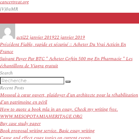
cancertreat.org
jVj0aMR
Auteur
Publié
le
acti
22 janvier 2019
22 janvier 2019
Navigation
Article
Précédent
Fiable, rapide et sécurisé :: Acheter Du Vrai Acticin En
de
précédent :
France
l’article
Article
Suivant
Payer Par BTC * Acheter Ceftin 500 mg En Pharmacie * Les
suivant :
échantillons de Viagra gratuit
Search
Recherche
Recherche
pour
Recent Posts
:
Mossoul à cœur ouvert, plaidoyer d’un architecte pour la réhabilitation
d’un patrimoine en péril
How to quote a book mla in an essay. Check my writing free.
WWW.MESOPOTAMIAHERITAGE.ORG
Buy case study paper
Book proposal writing service. Basic essay writing
Cause and effect essay topics on current events