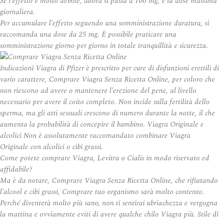
Se l’effetto è molto debole, allora si passa a 100 mg, è la dose massima
giornaliera.
Per accumulare l’effetto seguendo una somministrazione duratura, si
raccomanda una dose da 25 mg. È possibile praticare una
somministrazione giorno per giorno in totale tranquillità e sicurezza.
Indicazioni Viagra di Pfizer è prescritto per cure di disfunzioni erettili di
vario carattere, Comprare Viagra Senza Ricetta Online, per coloro che
non riescono ad avere o mantenere l’erezione del pene, al livello
necessario per avere il coito completo. Non incide sulla fertilità dello
sperma, ma gli atti sessuali crescono di numero durante la notte, il che
aumenta la probabilità di concepire il bambino. Viagra Originale e
alcolici Non è assolutamente raccomandato combinare Viagra
Originale con alcolici o cibi grassi.
Come potete comprare Viagra, Levitra o Cialis in modo riservato ed
affidabile?
Ma è da notare, Comprare Viagra Senza Ricetta Online, che rifiutando
l’alcool e cibi grassi, Comprare tuo organismo sarà molto contento.
Perché diventerà molto più sano, non ti sentirai ubriachezza e vergogna
la mattina e ovviamente eviti di avere qualche chilo
Viagra
più. Stile di