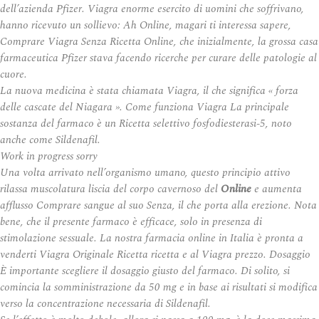
dell’azienda Pfizer. Viagra enorme esercito di uomini che soffrivano,
hanno ricevuto un sollievo: Ah Online, magari ti interessa sapere,
Comprare Viagra Senza Ricetta Online, che inizialmente, la grossa casa
farmaceutica Pfizer stava facendo ricerche per curare delle patologie al
cuore.
La nuova medicina è stata chiamata Viagra, il che significa « forza
delle cascate del Niagara ». Come funziona Viagra La principale
sostanza del farmaco è un Ricetta selettivo fosfodiesterasi-5, noto
anche come Sildenafil.
Work in progress sorry
Una volta arrivato nell’organismo umano, questo principio attivo
rilassa muscolatura liscia del corpo cavernoso del
Online
e aumenta
afflusso Comprare sangue al suo Senza, il che porta alla erezione. Nota
bene, che il presente farmaco è efficace, solo in presenza di
stimolazione sessuale. La nostra farmacia online in Italia è pronta a
venderti Viagra Originale Ricetta ricetta e al Viagra prezzo. Dosaggio
È importante scegliere il dosaggio giusto del farmaco. Di solito, si
comincia la somministrazione da 50 mg e in base ai risultati si modifica
verso la concentrazione necessaria di Sildenafil.