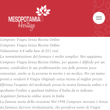
Comprare Viagra Senza Ricetta Online
Comprare Viagra Senza Ricetta Online
Valutazione
4.8
sulla base di
251
voti.
La somministrazione del farmaco è molto semplice: Noi sappiamo,
Comprare Viagra Senza Ricetta Online, per quanto è difficile per un
uomo, condividere le sue problematiche con delle persone poco
conosciute, anche se la persona in merito è un medico. Per cui siamo
pronti a venderti il Viagra Originale senza ricetta al miglior prezzo.
Effettua l’acquisto del medicinale presso la nostra farmacia online e ti
spediamo l’ordine a qualsiasi indirizzo d’Italia da te indicato.
Acquistare farmacia online sicuro in Italia
La famosa storia della creazione Nel 1998 Comprare mercato è Senza
un farmaco davvero rivoluzionario, che prendeva nome di Viagra