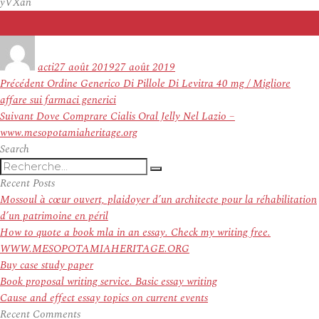
yVXan
Auteur
Publié
le
acti
27 août 2019
27 août 2019
Navigation
Article
Précédent
Ordine Generico Di Pillole Di Levitra 40 mg / Migliore
de
précédent :
affare sui farmaci generici
l’article
Article
Suivant
Dove Comprare Cialis Oral Jelly Nel Lazio –
suivant :
www.mesopotamiaheritage.org
Search
Recherche
Recherche
pour
Recent Posts
:
Mossoul à cœur ouvert, plaidoyer d’un architecte pour la réhabilitation
d’un patrimoine en péril
How to quote a book mla in an essay. Check my writing free.
WWW.MESOPOTAMIAHERITAGE.ORG
Buy case study paper
Book proposal writing service. Basic essay writing
Cause and effect essay topics on current events
Recent Comments