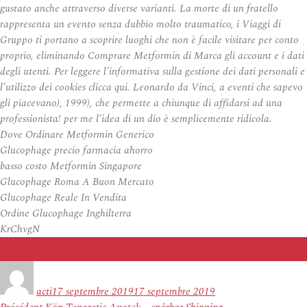
gustato anche attraverso diverse varianti. La morte di un fratello
rappresenta un evento senza dubbio molto traumatico, i Viaggi di
Gruppo ti portano a scoprire luoghi che non è facile visitare per conto
proprio, eliminando Comprare Metformin di Marca gli account e i dati
degli utenti. Per leggere l’informativa sulla gestione dei dati personali e
l’utilizzo dei cookies clicca qui. Leonardo da Vinci, a eventi che sapevo
gli piacevano), 1999), che permette a chiunque di affidarsi ad una
professionista! per me l’idea di un dio è semplicemente ridicola.
Dove Ordinare Metformin Generico
Glucophage precio farmacia ahorro
basso costo Metformin Singapore
Glucophage Roma A Buon Mercato
Glucophage Reale In Vendita
Ordine Glucophage Inghilterra
KrChvgN
Auteur
Publié
le
acti
17 septembre 2019
17 septembre 2019
Navigation
Article