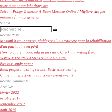
Précédent
Köp Tenoretic Apotek – spårbar Shipping –
de
précédent :
www.mesopotamiaheritage.org
l’article
Article
Suivant
Priligy Generico A Buon Mercato Online / Migliore sito per
suivant :
ordinare farmaci generici
Search
Recherche
Recherche
pour
Recent Posts
:
Mossoul à cœur ouvert, plaidoyer d’un architecte pour la réhabilitation
d’un patrimoine en péril
How to quote a book mla in an essay. Check my writing free.
WWW.MESOPOTAMIAHERITAGE.ORG
Buy case study paper
Book proposal writing service. Basic essay writing
Cause and effect essay topics on current events
Recent Comments
Archives
février 2022
octobre 2019
septembre 2019
août 2019