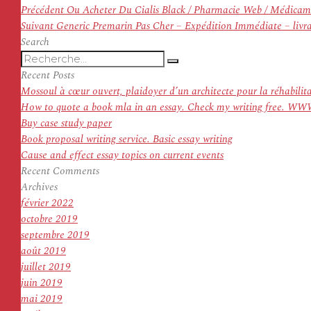
Navigation
Article
Précédent
Ou Acheter Du Cialis Black / Pharmacie Web / Médicam
de
Article
précédent :
Suivant
Generic Premarin Pas Cher – Expédition Immédiate – livra
l’article
suivant :
Search
Recherche
Recherche
pour
Recent Posts
:
Mossoul à cœur ouvert, plaidoyer d’un architecte pour la réhabilit
How to quote a book mla in an essay. Check my writing f
Buy case study paper
Book proposal writing service. Basic essay writing
Cause and effect essay topics on current events
Recent Comments
Archives
février 2022
octobre 2019
septembre 2019
août 2019
juillet 2019
juin 2019
mai 2019