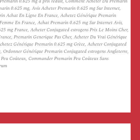
 Premarin 0.625 mg à prix réduit, Comment Acheter Du Premarin
rin 0.625 mg, Avis Acheter Premarin 0.625 mg Sur Internet,
in Achat En Ligne En France, Achetez Générique Premarin
Femme En France, Achat Premarin 0.625 mg Sur Internet Avis,
25 mg France, Acheter Conjugated estrogens Prix Le Moins Cher,
rance, Premarin Generique Pas Cher, Acheter Du Vrai Générique
chetez Générique Premarin 0.625 mg Grèce, Acheter Conjugated
 Ordonner Générique Premarin Conjugated estrogens Angleterre,
ns Peu Coûteux, Commander Premarin Peu Coûteux Sans
orum