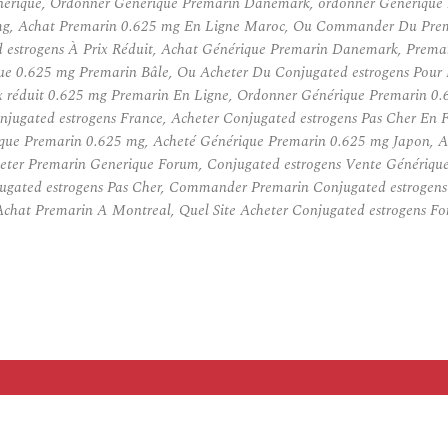
énérique, Ordonner Générique Premarin Danemark, ordonner Générique
 mg, Achat Premarin 0.625 mg En Ligne Maroc, Ou Commander Du Prema
 estrogens À Prix Réduit, Achat Générique Premarin Danemark, Premar
ue 0.625 mg Premarin Bâle, Ou Acheter Du Conjugated estrogens Pour 
 réduit 0.625 mg Premarin En Ligne, Ordonner Générique Premarin 0.6
jugated estrogens France, Acheter Conjugated estrogens Pas Cher En F
ique Premarin 0.625 mg, Acheté Générique Premarin 0.625 mg Japon, A
er Premarin Generique Forum, Conjugated estrogens Vente Générique,
jugated estrogens Pas Cher, Commander Premarin Conjugated estroge
chat Premarin A Montreal, Quel Site Acheter Conjugated estrogens F