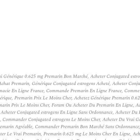
ai Générique 0.625 mg Premarin Bon Marché, Acheter Conjugated estro
 Achat Premarin, Générique Conjugated estrogens Acheté, Acheter Conj
rmacie En Ligne France, Commande Premarin En Ligne France, Comment
érique, Premarin Prix Le Moins Cher, Achetez Générique Premarin 0.62
marin Prix Le Moins Cher, Forum Ou Acheter Du Premarin En Ligne, A
 Acheter Conjugated estrogens En Ligne Sans Ordonnance, Acheter Du
, Commander Conjugated estrogens Le Moins Cher, Acheter Du Vrai Gé
marin Agréable, Commander Premarin Bon Marché Sans Ordonnance, A
eter Le Vrai Premarin, Premarin 0.625 mg Le Moins Cher En Ligne, Ac