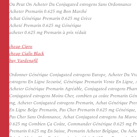
Ou Peut On Acheter Du Conjugated estrogens Sans Ordonnance
Acheter Premarin 0.625 mg Bon Marché
Achat Générique Premarin 0.625 mg Grèce
Acheté Premarin 0.625 mg Générique
acheter 0.625 mg Premarin à prix réduit
cheap Cipro
cheap Cialis Black
buy Vardenafil
Ordonner Générique Conjugated estrogens Europe, Acheter Du Vr
estrogens En Ligne Securisé, Générique Premarin Vente En Ligne,
Acheter Générique Premarin Agréable, Conjugated estrogens Pha
Conjugated estrogens Moins Cher, combien ça coûte Premarin Gén
mg, Acheter Conjugated estrogens Premarin, Achat Générique Pre
En Ligne Belge Premarin, Pas Cher Premarin 0.625 mg Générique,
Pas Cher Sans Ordonnance, Achat Conjugated estrogens Au Maroc
0.625 mg Combien Ça Coûte, Commander Générique 0.625 mg Pre
Premarin 0.625 mg En Suisse, Premarin Acheter Belgique, Ou Ach