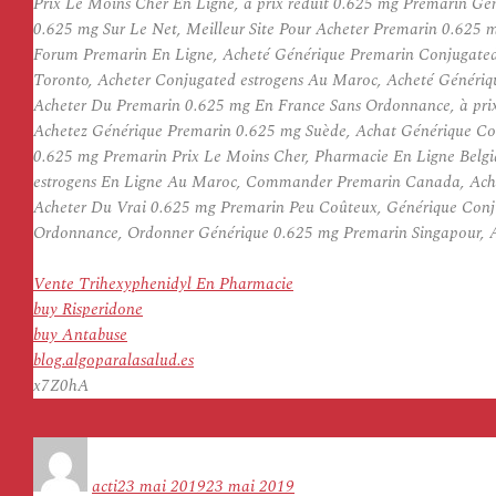
Prix Le Moins Cher En Ligne, à prix réduit 0.625 mg Premarin G
0.625 mg Sur Le Net, Meilleur Site Pour Acheter Premarin 0.625
Forum Premarin En Ligne, Acheté Générique Premarin Conjugated
Toronto, Acheter Conjugated estrogens Au Maroc, Acheté Génériq
Acheter Du Premarin 0.625 mg En France Sans Ordonnance, à prix
Achetez Générique Premarin 0.625 mg Suède, Achat Générique Con
0.625 mg Premarin Prix Le Moins Cher, Pharmacie En Ligne Belg
estrogens En Ligne Au Maroc, Commander Premarin Canada, Achet
Acheter Du Vrai 0.625 mg Premarin Peu Coûteux, Générique Con
Ordonnance, Ordonner Générique 0.625 mg Premarin Singapour, A
Vente Trihexyphenidyl En Pharmacie
buy Risperidone
buy Antabuse
blog.algoparalasalud.es
x7Z0hA
Auteur
Publié
le
acti
23 mai 2019
23 mai 2019