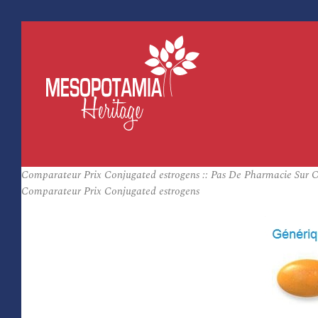
Comparateur Prix Conjugated estrogens :: Pas De Pharmacie Sur O
Comparateur Prix Conjugated estrogens