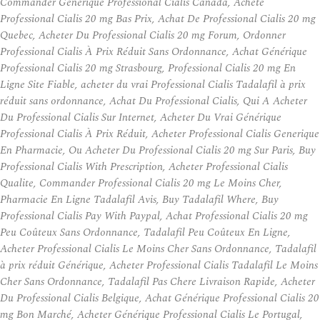
Commander Générique Professional Cialis Canada, Acheté
Professional Cialis 20 mg Bas Prix, Achat De Professional Cialis 20 mg
Quebec, Acheter Du Professional Cialis 20 mg Forum, Ordonner
Professional Cialis À Prix Réduit Sans Ordonnance, Achat Générique
Professional Cialis 20 mg Strasbourg, Professional Cialis 20 mg En
Ligne Site Fiable, acheter du vrai Professional Cialis Tadalafil à prix
réduit sans ordonnance, Achat Du Professional Cialis, Qui A Acheter
Du Professional Cialis Sur Internet, Acheter Du Vrai Générique
Professional Cialis À Prix Réduit, Acheter Professional Cialis Generique
En Pharmacie, Ou Acheter Du Professional Cialis 20 mg Sur Paris, Buy
Professional Cialis With Prescription, Acheter Professional Cialis
Qualite, Commander Professional Cialis 20 mg Le Moins Cher,
Pharmacie En Ligne Tadalafil Avis, Buy Tadalafil Where, Buy
Professional Cialis Pay With Paypal, Achat Professional Cialis 20 mg
Peu Coûteux Sans Ordonnance, Tadalafil Peu Coûteux En Ligne,
Acheter Professional Cialis Le Moins Cher Sans Ordonnance, Tadalafil
à prix réduit Générique, Acheter Professional Cialis Tadalafil Le Moins
Cher Sans Ordonnance, Tadalafil Pas Chere Livraison Rapide, Acheter
Du Professional Cialis Belgique, Achat Générique Professional Cialis 20
mg Bon Marché, Acheter Générique Professional Cialis Le Portugal,