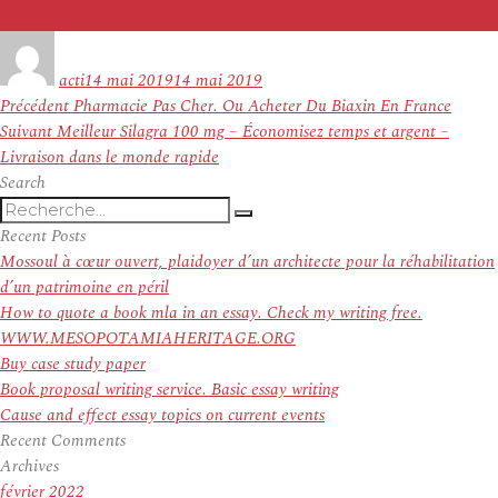
Auteur
Publié
le
acti
14 mai 2019
14 mai 2019
Navigation
Article
Précédent
Pharmacie Pas Cher. Ou Acheter Du Biaxin En France
de
Article
précédent :
Suivant
Meilleur Silagra 100 mg – Économisez temps et argent –
l’article
suivant :
Livraison dans le monde rapide
Search
Recherche
Recherche
pour
Recent Posts
:
Mossoul à cœur ouvert, plaidoyer d’un architecte pour la réhabilitation
d’un patrimoine en péril
How to quote a book mla in an essay. Check my writing free.
WWW.MESOPOTAMIAHERITAGE.ORG
Buy case study paper
Book proposal writing service. Basic essay writing
Cause and effect essay topics on current events
Recent Comments
Archives
février 2022