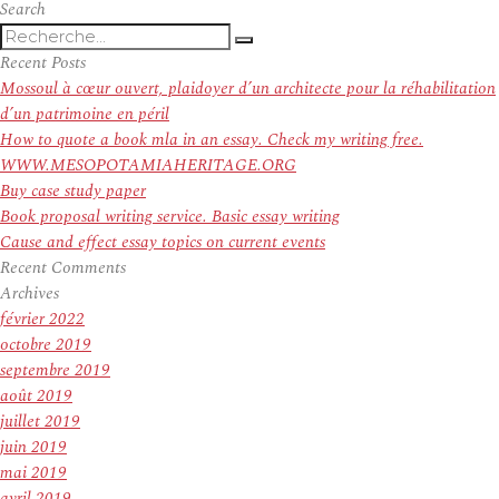
Search
Recherche
Recherche
pour
Recent Posts
:
Mossoul à cœur ouvert, plaidoyer d’un architecte pour la réhabilitation
d’un patrimoine en péril
How to quote a book mla in an essay. Check my writing free.
WWW.MESOPOTAMIAHERITAGE.ORG
Buy case study paper
Book proposal writing service. Basic essay writing
Cause and effect essay topics on current events
Recent Comments
Archives
février 2022
octobre 2019
septembre 2019
août 2019
juillet 2019
juin 2019
mai 2019
avril 2019