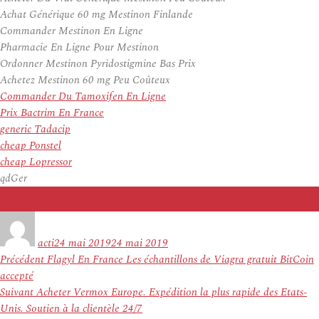
Achat Générique 60 mg Mestinon Finlande
Commander Mestinon En Ligne
Pharmacie En Ligne Pour Mestinon
Ordonner Mestinon Pyridostigmine Bas Prix
Achetez Mestinon 60 mg Peu Coûteux
Commander Du Tamoxifen En Ligne
Prix Bactrim En France
generic Tadacip
cheap Ponstel
cheap Lopressor
qdGer
Auteur
Publié
le
acti
24 mai 2019
24 mai 2019
Navigation
Article
Précédent
Flagyl En France Les échantillons de Viagra gratuit BitCoin
de
précédent :
accepté
l’article
Article
Suivant
Acheter Vermox Europe. Expédition la plus rapide des Etats-
suivant :
Unis. Soutien à la clientèle 24/7