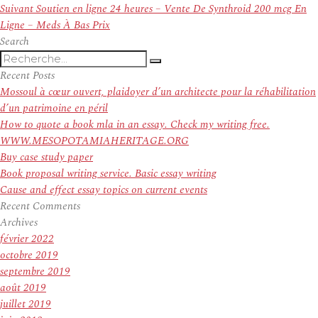
l’article
Article
Suivant
Soutien en ligne 24 heures – Vente De Synthroid 200 mcg En
suivant :
Ligne – Meds À Bas Prix
Search
Recherche
Recherche
pour
Recent Posts
:
Mossoul à cœur ouvert, plaidoyer d’un architecte pour la réhabilitation
d’un patrimoine en péril
How to quote a book mla in an essay. Check my writing free.
WWW.MESOPOTAMIAHERITAGE.ORG
Buy case study paper
Book proposal writing service. Basic essay writing
Cause and effect essay topics on current events
Recent Comments
Archives
février 2022
octobre 2019
septembre 2019
août 2019
juillet 2019