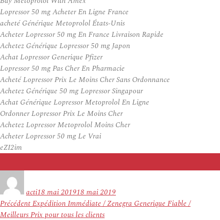
Buy Metoprolol With Amex
Lopressor 50 mg Acheter En Ligne France
acheté Générique Metoprolol États-Unis
Acheter Lopressor 50 mg En France Livraison Rapide
Achetez Générique Lopressor 50 mg Japon
Achat Lopressor Generique Pfizer
Lopressor 50 mg Pas Cher En Pharmacie
Acheté Lopressor Prix Le Moins Cher Sans Ordonnance
Achetez Générique 50 mg Lopressor Singapour
Achat Générique Lopressor Metoprolol En Ligne
Ordonner Lopressor Prix Le Moins Cher
Achetez Lopressor Metoprolol Moins Cher
Acheter Lopressor 50 mg Le Vrai
eZI2im
Auteur
Publié
le
acti
18 mai 2019
18 mai 2019
Navigation
Article
Précédent
Expédition Immédiate / Zenegra Generique Fiable /
de
précédent :
Meilleurs Prix pour tous les clients