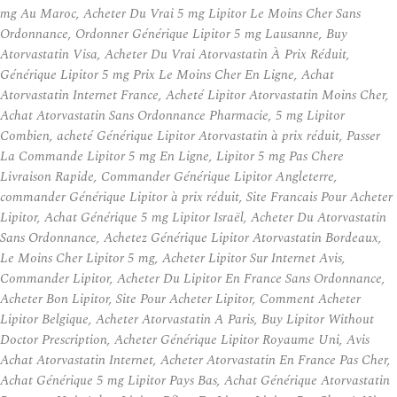
mg Au Maroc, Acheter Du Vrai 5 mg Lipitor Le Moins Cher Sans
Ordonnance, Ordonner Générique Lipitor 5 mg Lausanne, Buy
Atorvastatin Visa, Acheter Du Vrai Atorvastatin À Prix Réduit,
Générique Lipitor 5 mg Prix Le Moins Cher En Ligne, Achat
Atorvastatin Internet France, Acheté Lipitor Atorvastatin Moins Cher,
Achat Atorvastatin Sans Ordonnance Pharmacie, 5 mg Lipitor
Combien, acheté Générique Lipitor Atorvastatin à prix réduit, Passer
La Commande Lipitor 5 mg En Ligne, Lipitor 5 mg Pas Chere
Livraison Rapide, Commander Générique Lipitor Angleterre,
commander Générique Lipitor à prix réduit, Site Francais Pour Acheter
Lipitor, Achat Générique 5 mg Lipitor Israël, Acheter Du Atorvastatin
Sans Ordonnance, Achetez Générique Lipitor Atorvastatin Bordeaux,
Le Moins Cher Lipitor 5 mg, Acheter Lipitor Sur Internet Avis,
Commander Lipitor, Acheter Du Lipitor En France Sans Ordonnance,
Acheter Bon Lipitor, Site Pour Acheter Lipitor, Comment Acheter
Lipitor Belgique, Acheter Atorvastatin A Paris, Buy Lipitor Without
Doctor Prescription, Acheter Générique Lipitor Royaume Uni, Avis
Achat Atorvastatin Internet, Acheter Atorvastatin En France Pas Cher,
Achat Générique 5 mg Lipitor Pays Bas, Achat Générique Atorvastatin