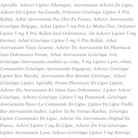
Agréable, Acheter Lipitor Allemagne, Atorvastatin Achetez En Ligne,
Acheter Du Lipitor Au Canada, Ordonner Générique Lipitor À Prix
Réduit, Achat Atorvastatin Pas Cher En France, Acheter Atorvastatin
Generique Belgique, Achat Lipitor 5 mg Prix Le Moins Cher, Ordonner
Lipitor 5 mg À Prix Réduit Sans Ordonnance, Ou Acheter Lipitor 5 mg
Internet, Achat Générique Lipitor 5 mg À Prix Réduit, Achat
Atorvastatin Toute Sécurité, Acheter Du Atorvastatin En Pharmacie
Sans Ordonnance Forum, Achat Atorvastatin Generique Avis,
Générique Atorvastatin combien ça coûte, 5 mg Lipitor à prix réduit,
Commander Générique Atorvastatin Singapour, Achetez Générique
Lipitor Bon Marché, Atorvastatin Bon Marché Générique, Acheté
Générique Lipitor Agréable, Forum Pharmacie En Ligne Lipitor,
Acheter Du Atorvastatin En Suisse Sans Ordonnance, Lipitor Acheté
Générique, Achetez Générique Lipitor 5 mg Danemark, Générique
Atorvastatin Passer La Commande En Ligne, Lipitor En Ligne Fiable,
Buy Atorvastatin Sachet, Lipitor Ya Ne Vernus Skachat, Générique
Lipitor Commander En Ligne, Acheter Du Atorvastatin Original En
France, Acheté Lipitor 5 mg En Ligne, Acheter Du Vrai Générique
Lipitor Atorvastatin Lyon, Acheter Générique Lipitor 5 mg Norvège,