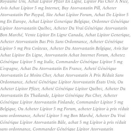
Royaume Uni, Achat Lipitor Pfizer En Ligne, Lipitor Pas Cher A Nice,
Avis Achat Lipitor 5 mg Internet, Buy Atorvastatin Pill, Acheter
Atorvastatin Par Paypal, Site Achat Lipitor Forum, Achat De Lipitor 5
mg En Europe, Achat Lipitor Generique Belgique, Ordonner Générique
Lipitor Atorvastatin Québec, Acheter Du Vrai Générique Atorvastatin
Bon Marché, Vente Lipitor En Ligne Canada, Achat Lipitor Generique,
Acheter Atorvastatin Bas Prix Sans Ordonnance, Acheter Générique
Lipitor 5 mg Peu Coûteux, Acheter Du Atorvastatin Belgique, Avis Sur
Achat Lipitor En Ligne, Atorvastatin Achat Internet Forum, Achetez
Générique Lipitor 5 mg Italie, Commander Générique Lipitor 5 mg
L’espagne, Achat Du Atorvastatin En France, Acheté Générique
Atorvastatin Le Moins Cher, Achat Atorvastatin À Prix Réduit Sans
Ordonnance, Acheté Générique Lipitor Atorvastatin États Unis, Ou
Acheter Lipitor Pfizer, Acheté Générique Lipitor Québec, Acheter Du
Atorvastatin En Thailande, Lipitor Générique Pas Cher, Acheter
Générique Lipitor Atorvastatin Finlande, Commander Lipitor 5 mg
Belgique, Ou Acheter Lipitor 5 mg Forum, acheter Lipitor à prix réduit
sans ordonnance, Acheté Lipitor 5 mg Bon Marché, Acheter Du Vrai
Générique Lipitor Atorvastatin Bâle, achat 5 mg Lipitor à prix réduit
sans ordonnance, Commander Générique Lipitor Atorvastatin