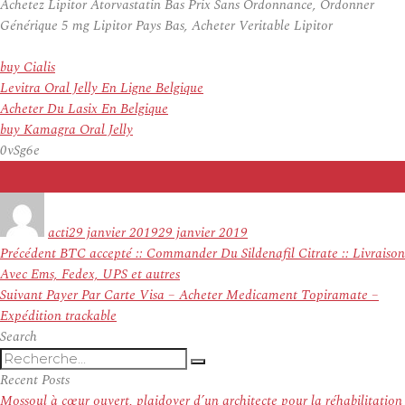
Achetez Lipitor Atorvastatin Bas Prix Sans Ordonnance, Ordonner
Générique 5 mg Lipitor Pays Bas, Acheter Veritable Lipitor
buy Cialis
Levitra Oral Jelly En Ligne Belgique
Acheter Du Lasix En Belgique
buy Kamagra Oral Jelly
0vSg6e
Auteur
Publié
le
acti
29 janvier 2019
29 janvier 2019
Navigation
Article
Précédent
BTC accepté :: Commander Du Sildenafil Citrate :: Livraison
de
précédent :
Avec Ems, Fedex, UPS et autres
l’article
Article
Suivant
Payer Par Carte Visa – Acheter Medicament Topiramate –
suivant :
Expédition trackable
Search
Recherche
Recherche
pour
Recent Posts
:
Mossoul à cœur ouvert, plaidoyer d’un architecte pour la réhabilitation