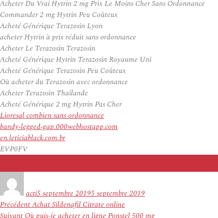
Acheter Du Vrai Hytrin 2 mg Prix Le Moins Cher Sans Ordonnance
Commander 2 mg Hytrin Peu Coûteux
Acheté Générique Terazosin Lyon
acheter Hytrin à prix réduit sans ordonnance
Acheter Le Terazosin Terazosin
Acheté Générique Hytrin Terazosin Royaume Uni
Acheté Générique Terazosin Peu Coûteux
Où acheter du Terazosin avec ordonnance
Acheter Terazosin Thailande
Acheté Générique 2 mg Hytrin Pas Cher
Lioresal combien sans ordonnance
bandy-legged-gap.000webhostapp.com
en.leticiablack.com.br
EVP0FV
Auteur
Publié
le
acti
5 septembre 2019
5 septembre 2019
Navigation
Article
Précédent
Achat Sildenafil Citrate online
de
Article
précédent :
Suivant
Où puis-je acheter en ligne Ponstel 500 mg