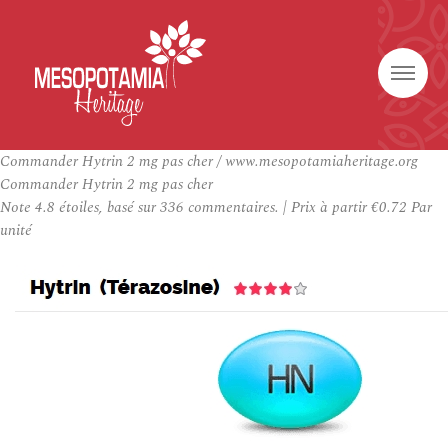
Commander Hytrin 2 mg pas cher / www.mesopotamiaheritage.org
Commander Hytrin 2 mg pas cher
Note
4.8
étoiles, basé sur
336
commentaires.
|
Prix à partir
€0.72
Par
unité