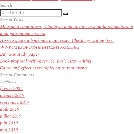
l’article
suivant :
Search
Recherche
Recherche
pour
Recent Posts
:
Mossoul à cœur ouvert, plaidoyer d’un architecte pour la réhabilitation
d’un patrimoine en péril
How to quote a book mla in an essay. Check my writing free.
WWW.MESOPOTAMIAHERITAGE.ORG
Buy case study paper
Book proposal writing service. Basic essay writing
Cause and effect essay topics on current events
Recent Comments
Archives
février 2022
octobre 2019
septembre 2019
août 2019
juillet 2019
juin 2019
mai 2019