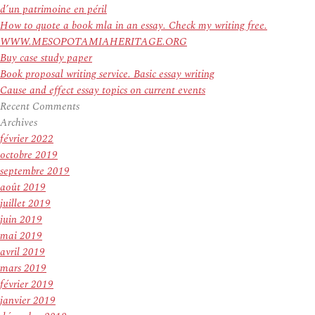
d’un patrimoine en péril
How to quote a book mla in an essay. Check my writing free.
WWW.MESOPOTAMIAHERITAGE.ORG
Buy case study paper
Book proposal writing service. Basic essay writing
Cause and effect essay topics on current events
Recent Comments
Archives
février 2022
octobre 2019
septembre 2019
août 2019
juillet 2019
juin 2019
mai 2019
avril 2019
mars 2019
février 2019
janvier 2019