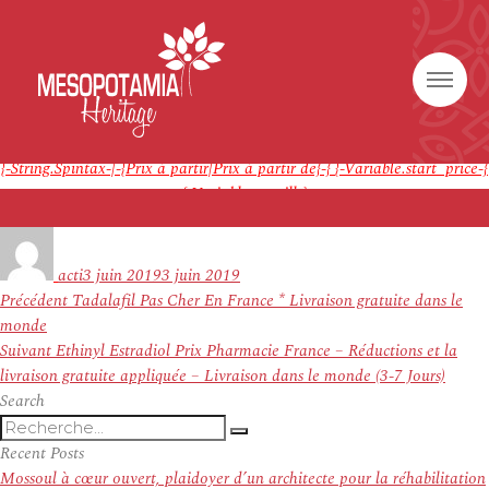
Générique {-Variable.pillname-}
Note
4.{-Random.Int-|-1-|-9-}
étoiles, basé sur
{-Random.Int-|-44-
|-400-}
commentaires.
{-String.Spintax-|-{Prix à partir|Prix à partir de}-}
{-Variable.start_price-}
Commander Du Vardenafil – Meilleure offre sur Generics
{-Variable.perpill-}
{-Variable.postdata-}
Auteur
Publié
le
acti
3 juin 2019
3 juin 2019
Navigation
Article
Précédent
Tadalafil Pas Cher En France * Livraison gratuite dans le
de
précédent :
monde
l’article
Article
Suivant
Ethinyl Estradiol Prix Pharmacie France – Réductions et la
suivant :
livraison gratuite appliquée – Livraison dans le monde (3-7 Jours)
Search
Recherche
Recherche
pour
Recent Posts
:
Mossoul à cœur ouvert, plaidoyer d’un architecte pour la réhabilitation