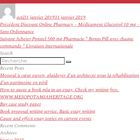
Auteur
Publié
le
acti
31 janvier 2019
31 janvier 2019
Navigation
Article
Précédent
Discount Online Pharmacy – Médicament Glucotrol 10 mg –
de
précédent :
Sans Ordonnance
l’article
Article
Suivant
Acheter Ponstel 500 mg Pharmacie * Bonus Pill avec chaque
suivant :
commande * Livraison internationale
Search
Recherche
Recherche
pour
Recent Posts
:
Mossoul à cœur ouvert, plaidoyer d’un architecte pour la réhabilitation
d’un patrimoine en péril
How to quote a book mla in an essay. Check my writing free.
WWW.MESOPOTAMIAHERITAGE.ORG
Buy case study paper
Book proposal writing service. Basic essay writing
Cause and effect essay topics on current events
Recent Comments
Archives