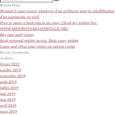
Recherche
pour
Recent Posts
:
Mossoul à cœur ouvert, plaidoyer d’un architecte pour la réhabilitation
d’un patrimoine en péril
How to quote a book mla in an essay. Check my writing free.
WWW.MESOPOTAMIAHERITAGE.ORG
Buy case study paper
Book proposal writing service. Basic essay writing
Cause and effect essay topics on current events
Recent Comments
Archives
février 2022
octobre 2019
septembre 2019
août 2019
juillet 2019
juin 2019
mai 2019
avril 2019
mars 2019