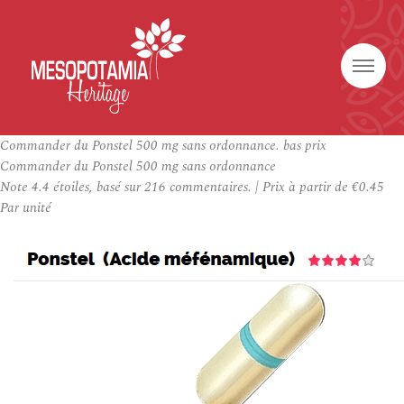
Commander du Ponstel 500 mg sans ordonnance. bas prix
Commander du Ponstel 500 mg sans ordonnance
Note
4.4
étoiles, basé sur
216
commentaires.
|
Prix à partir de
€0.45
Par unité