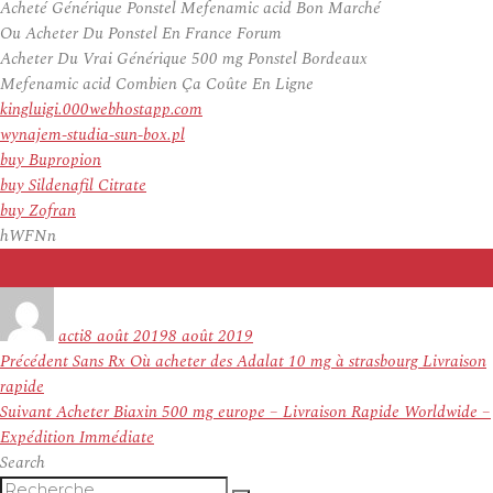
Acheté Générique Ponstel Mefenamic acid Bon Marché
Ou Acheter Du Ponstel En France Forum
Acheter Du Vrai Générique 500 mg Ponstel Bordeaux
Mefenamic acid Combien Ça Coûte En Ligne
kingluigi.000webhostapp.com
wynajem-studia-sun-box.pl
buy Bupropion
buy Sildenafil Citrate
buy Zofran
hWFNn
Auteur
Publié
le
acti
8 août 2019
8 août 2019
Navigation
Article
Précédent
Sans Rx Où acheter des Adalat 10 mg à strasbourg Livraison
de
précédent :
rapide
l’article
Article
Suivant
Acheter Biaxin 500 mg europe – Livraison Rapide Worldwide –
suivant :
Expédition Immédiate
Search
Recherche