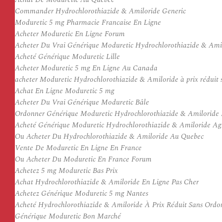
Commander Hydrochlorothiazide & Amiloride Generic
Moduretic 5 mg Pharmacie Francaise En Ligne
Acheter Moduretic En Ligne Forum
Acheter Du Vrai Générique Moduretic Hydrochlorothiazide & Ami
Acheté Générique Moduretic Lille
Acheter Moduretic 5 mg En Ligne Au Canada
acheter Moduretic Hydrochlorothiazide & Amiloride à prix réduit
Achat En Ligne Moduretic 5 mg
Acheter Du Vrai Générique Moduretic Bâle
Ordonner Générique Moduretic Hydrochlorothiazide & Amiloride
Acheté Générique Moduretic Hydrochlorothiazide & Amiloride Ag
Ou Acheter Du Hydrochlorothiazide & Amiloride Au Quebec
Vente De Moduretic En Ligne En France
Ou Acheter Du Moduretic En France Forum
Achetez 5 mg Moduretic Bas Prix
Achat Hydrochlorothiazide & Amiloride En Ligne Pas Cher
Achetez Générique Moduretic 5 mg Nantes
Acheté Hydrochlorothiazide & Amiloride À Prix Réduit Sans Ord
Générique Moduretic Bon Marché