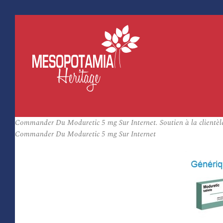
Commander Du Moduretic 5 mg Sur Internet. Soutien à la clientèl
Commander Du Moduretic 5 mg Sur Internet