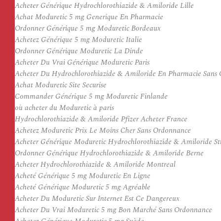
Acheter Générique Hydrochlorothiazide & Amiloride Lille
Achat Moduretic 5 mg Generique En Pharmacie
Ordonner Générique 5 mg Moduretic Bordeaux
Achetez Générique 5 mg Moduretic Italie
Ordonner Générique Moduretic La Dinde
Acheter Du Vrai Générique Moduretic Paris
Acheter Du Hydrochlorothiazide & Amiloride En Pharmacie Sans
Achat Moduretic Site Securise
Commander Générique 5 mg Moduretic Finlande
où acheter du Moduretic à paris
Hydrochlorothiazide & Amiloride Pfizer Acheter France
Achetez Moduretic Prix Le Moins Cher Sans Ordonnance
Acheter Générique Moduretic Hydrochlorothiazide & Amiloride St
Ordonner Générique Hydrochlorothiazide & Amiloride Berne
Acheter Hydrochlorothiazide & Amiloride Montreal
Acheté Générique 5 mg Moduretic En Ligne
Acheté Générique Moduretic 5 mg Agréable
Acheter Du Moduretic Sur Internet Est Ce Dangereux
Acheter Du Vrai Moduretic 5 mg Bon Marché Sans Ordonnance