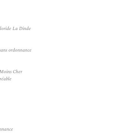
loride La Dinde
 sans ordonnance
 Moins Cher
réable
onnance