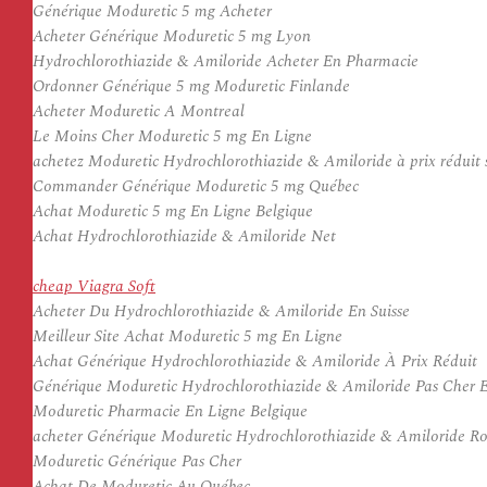
Générique Moduretic 5 mg Acheter
Acheter Générique Moduretic 5 mg Lyon
Hydrochlorothiazide & Amiloride Acheter En Pharmacie
Ordonner Générique 5 mg Moduretic Finlande
Acheter Moduretic A Montreal
Le Moins Cher Moduretic 5 mg En Ligne
achetez Moduretic Hydrochlorothiazide & Amiloride à prix réduit
Commander Générique Moduretic 5 mg Québec
Achat Moduretic 5 mg En Ligne Belgique
Achat Hydrochlorothiazide & Amiloride Net
cheap Viagra Soft
Acheter Du Hydrochlorothiazide & Amiloride En Suisse
Meilleur Site Achat Moduretic 5 mg En Ligne
Achat Générique Hydrochlorothiazide & Amiloride À Prix Réduit
Générique Moduretic Hydrochlorothiazide & Amiloride Pas Cher 
Moduretic Pharmacie En Ligne Belgique
acheter Générique Moduretic Hydrochlorothiazide & Amiloride 
Moduretic Générique Pas Cher
Achat De Moduretic Au Québec