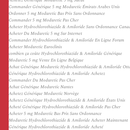
Achetez Générique Moduretic 5 mg Suède
Commander Générique 5 mg Moduretic Émirats Arabes Unis
Ordonner 5 mg Moduretic Bas Prix Sans Ordonnance
Commander 5 mg Moduretic Pas Cher
Acheter Hydrochlorothiazide & Amiloride Sans Ordonnance Cana
Acheter Du Moduretic 5 mg Sur Internet
Commander Hydrochlorothiazide & Amiloride En Ligne Forum
Acheter Moduretic Euroclinix
combien ça coûte Hydrochlorothiazide & Amiloride Générique
Moduretic 5 mg Vente En Ligne Belgique
Achat Générique Moduretic Hydrochlorothiazide & Amiloride Ot
Générique Hydrochlorothiazide & Amiloride Achetez
Commander Du Moduretic Pas Cher
Achat Générique Moduretic Nantes
Achetez Générique Moduretic Norvège
Achetez Générique Hydrochlorothiazide & Amiloride États Unis
Acheté Générique Hydrochlorothiazide & Amiloride Pas Cher
Acheter 5 mg Moduretic Bas Prix Sans Ordonnance
Moduretic Hydrochlorothiazide & Amiloride Acheter Maintenant
Générique Hydrochlorothiazide & Amiloride Acheté