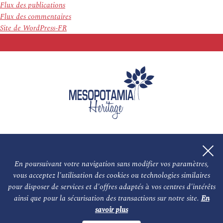
Flux des publications
Flux des commentaires
Site de WordPress-FR
En poursuivant votre navigation sans modifier vos paramètres,
vous acceptez l'utilisation des cookies ou technologies similaires
L'association
NOS PARTENAIRES
pour disposer de services et d'offres adaptés à vos centres d'intérêts
ainsi que pour la sécurisation des transactions sur notre site.
En
Le conseil scientifique et nos experts
Les auteurs
savoir plus
Mentions légales
Nous contacter