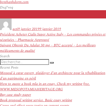
benthanhdorm.com
Dxq7voq
Auteur
Publié
le
acti
9 janvier 2019
9 janvier 2019
Navigation
Article
Précédent
Acheter Cialis Super Active Italy – Les commandes privées et
de
précédent :
sécurisées – Pharmacie Approuvé
l’article
Article
Suivant
Obtenir Du Adalat 30 mg – BTC accepté – Les meilleurs
suivant :
médicaments de qualité
Search
Recherche
Recherche
pour
Recent Posts
:
Mossoul à cœur ouvert, plaidoyer d’un architecte pour la réhabilitation
d’un patrimoine en péril
How to quote a book mla in an essay. Check my writing free.
WWW.MESOPOTAMIAHERITAGE.ORG
Buy case study paper
Book proposal writing service. Basic essay writing
Cause and effect essay topics on current events