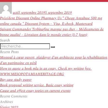
Auteur
Publié
le
acti
5 septembre 2019
5 septembre 2019
Navigation
Article
Précédent
Discount Online Pharmacy Us * Cheap Antabuse 500 mg
de
précédent :
online canada * Discount System – Visa, E-check, Mastercard
l’article
Article
Suivant
Commander Terbinafine marque pas cher – Médicaments de
suivant :
bonne qualité – Livraison dans le monde entier (3-7 Jours)
Search
Recherche
Recherche
pour
Recent Posts
:
Mossoul à cœur ouvert, plaidoyer d’un architecte pour la réhabilitation
d’un patrimoine en péril
How to quote a book mla in an essay. Check my writing free.
WWW.MESOPOTAMIAHERITAGE.ORG
Buy case study paper
Book proposal writing service. Basic essay writing
Cause and effect essay topics on current events
Recent Comments
Archives
février 2022