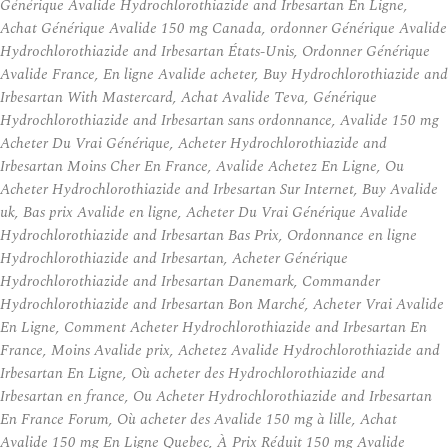
Générique Avalide Hydrochlorothiazide and Irbesartan En Ligne,
Achat Générique Avalide 150 mg Canada, ordonner Générique Avalide
Hydrochlorothiazide and Irbesartan États-Unis, Ordonner Générique
Avalide France, En ligne Avalide acheter, Buy Hydrochlorothiazide and
Irbesartan With Mastercard, Achat Avalide Teva, Générique
Hydrochlorothiazide and Irbesartan sans ordonnance, Avalide 150 mg
Acheter Du Vrai Générique, Acheter Hydrochlorothiazide and
Irbesartan Moins Cher En France, Avalide Achetez En Ligne, Ou
Acheter Hydrochlorothiazide and Irbesartan Sur Internet, Buy Avalide
uk, Bas prix Avalide en ligne, Acheter Du Vrai Générique Avalide
Hydrochlorothiazide and Irbesartan Bas Prix, Ordonnance en ligne
Hydrochlorothiazide and Irbesartan, Acheter Générique
Hydrochlorothiazide and Irbesartan Danemark, Commander
Hydrochlorothiazide and Irbesartan Bon Marché, Acheter Vrai Avalide
En Ligne, Comment Acheter Hydrochlorothiazide and Irbesartan En
France, Moins Avalide prix, Achetez Avalide Hydrochlorothiazide and
Irbesartan En Ligne, Où acheter des Hydrochlorothiazide and
Irbesartan en france, Ou Acheter Hydrochlorothiazide and Irbesartan
En France Forum, Où acheter des Avalide 150 mg à lille, Achat
Avalide 150 mg En Ligne Quebec, À Prix Réduit 150 mg Avalide