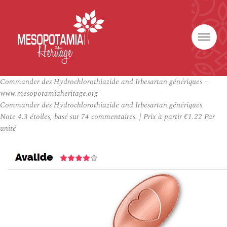
Commander des Hydrochlorothiazide and Irbesartan génériques –
www.mesopotamiaheritage.org
Commander des Hydrochlorothiazide and Irbesartan génériques
Note
4.3
étoiles, basé sur
74
commentaires.
|
Prix à partir
€1.22
Par
unité