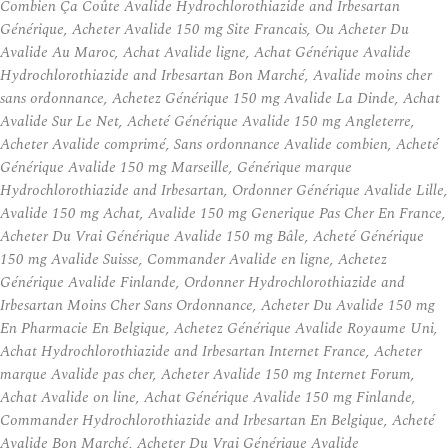
Combien Ça Coûte Avalide Hydrochlorothiazide and Irbesartan
Générique, Acheter Avalide 150 mg Site Francais, Ou Acheter Du
Avalide Au Maroc, Achat Avalide ligne, Achat Générique Avalide
Hydrochlorothiazide and Irbesartan Bon Marché, Avalide moins cher
sans ordonnance, Achetez Générique 150 mg Avalide La Dinde, Achat
Avalide Sur Le Net, Acheté Générique Avalide 150 mg Angleterre,
Acheter Avalide comprimé, Sans ordonnance Avalide combien, Acheté
Générique Avalide 150 mg Marseille, Générique marque
Hydrochlorothiazide and Irbesartan, Ordonner Générique Avalide Lille,
Avalide 150 mg Achat, Avalide 150 mg Generique Pas Cher En France,
Acheter Du Vrai Générique Avalide 150 mg Bâle, Acheté Générique
150 mg Avalide Suisse, Commander Avalide en ligne, Achetez
Générique Avalide Finlande, Ordonner Hydrochlorothiazide and
Irbesartan Moins Cher Sans Ordonnance, Acheter Du Avalide 150 mg
En Pharmacie En Belgique, Achetez Générique Avalide Royaume Uni,
Achat Hydrochlorothiazide and Irbesartan Internet France, Acheter
marque Avalide pas cher, Acheter Avalide 150 mg Internet Forum,
Achat Avalide on line, Achat Générique Avalide 150 mg Finlande,
Commander Hydrochlorothiazide and Irbesartan En Belgique, Acheté
Avalide Bon Marché, Acheter Du Vrai Générique Avalide