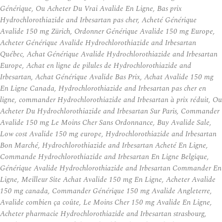
Générique, Ou Acheter Du Vrai Avalide En Ligne, Bas prix
Hydrochlorothiazide and Irbesartan pas cher, Acheté Générique
Avalide 150 mg Zürich, Ordonner Générique Avalide 150 mg Europe,
Acheter Générique Avalide Hydrochlorothiazide and Irbesartan
Québec, Achat Générique Avalide Hydrochlorothiazide and Irbesartan
Europe, Achat en ligne de pilules de Hydrochlorothiazide and
Irbesartan, Achat Générique Avalide Bas Prix, Achat Avalide 150 mg
En Ligne Canada, Hydrochlorothiazide and Irbesartan pas cher en
ligne, commander Hydrochlorothiazide and Irbesartan à prix réduit, Ou
Acheter Du Hydrochlorothiazide and Irbesartan Sur Paris, Commander
Avalide 150 mg Le Moins Cher Sans Ordonnance, Buy Avalide Sale,
Low cost Avalide 150 mg europe, Hydrochlorothiazide and Irbesartan
Bon Marché, Hydrochlorothiazide and Irbesartan Acheté En Ligne,
Commande Hydrochlorothiazide and Irbesartan En Ligne Belgique,
Générique Avalide Hydrochlorothiazide and Irbesartan Commander En
Ligne, Meilleur Site Achat Avalide 150 mg En Ligne, Acheter Avalide
150 mg canada, Commander Générique 150 mg Avalide Angleterre,
Avalide combien ça coûte, Le Moins Cher 150 mg Avalide En Ligne,
Acheter pharmacie Hydrochlorothiazide and Irbesartan strasbourg,