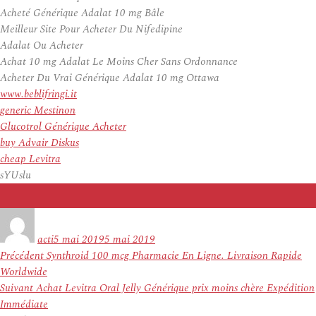
Acheté Générique Adalat 10 mg Bâle
Meilleur Site Pour Acheter Du Nifedipine
Adalat Ou Acheter
Achat 10 mg Adalat Le Moins Cher Sans Ordonnance
Acheter Du Vrai Générique Adalat 10 mg Ottawa
www.beblifringi.it
generic Mestinon
Glucotrol Générique Acheter
buy Advair Diskus
cheap Levitra
sYUslu
Auteur
Publié
le
acti
5 mai 2019
5 mai 2019
Navigation
Article
Précédent
Synthroid 100 mcg Pharmacie En Ligne. Livraison Rapide
de
précédent :
Worldwide
l’article
Article
Suivant
Achat Levitra Oral Jelly Générique prix moins chère Expédition
suivant :
Immédiate