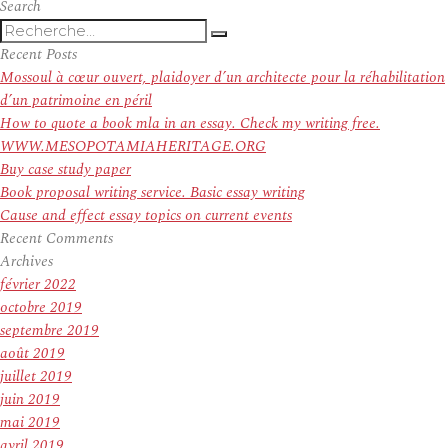
Search
Recherche
Recherche
pour
Recent Posts
:
Mossoul à cœur ouvert, plaidoyer d’un architecte pour la réhabilitation
d’un patrimoine en péril
How to quote a book mla in an essay. Check my writing free.
WWW.MESOPOTAMIAHERITAGE.ORG
Buy case study paper
Book proposal writing service. Basic essay writing
Cause and effect essay topics on current events
Recent Comments
Archives
février 2022
octobre 2019
septembre 2019
août 2019
juillet 2019
juin 2019
mai 2019
avril 2019