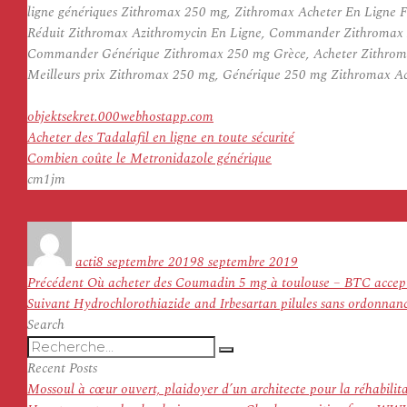
ligne génériques Zithromax 250 mg, Zithromax Acheter En Ligne 
Réduit Zithromax Azithromycin En Ligne, Commander Zithromax A
Commander Générique Zithromax 250 mg Grèce, Acheter Zithromax 
Meilleurs prix Zithromax 250 mg, Générique 250 mg Zithromax Ach
objektsekret.000webhostapp.com
Acheter des Tadalafil en ligne en toute sécurité
Combien coûte le Metronidazole générique
cm1jm
Auteur
Publié
le
acti
8 septembre 2019
8 septembre 2019
Navigation
Article
Précédent
Où acheter des Coumadin 5 mg à toulouse – BTC accep
de
Article
précédent :
Suivant
Hydrochlorothiazide and Irbesartan pilules sans ordonnan
l’article
suivant :
Search
Recherche
Recherche
pour
Recent Posts
:
Mossoul à cœur ouvert, plaidoyer d’un architecte pour la réhabilit