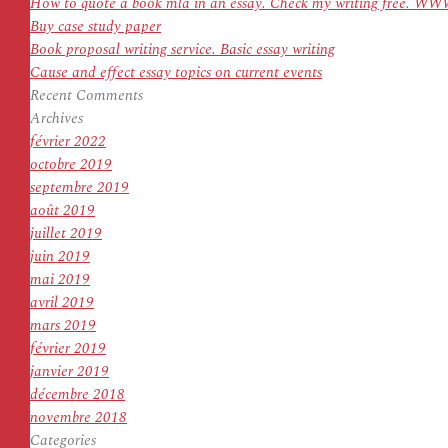
How to quote a book mla in an essay. Check my writing f
Buy case study paper
Book proposal writing service. Basic essay writing
Cause and effect essay topics on current events
Recent Comments
Archives
février 2022
octobre 2019
septembre 2019
août 2019
juillet 2019
juin 2019
mai 2019
avril 2019
mars 2019
février 2019
janvier 2019
décembre 2018
novembre 2018
Categories