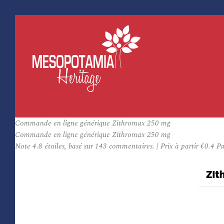
Commande en ligne générique Zithromax 250 mg
Commande en ligne générique Zithromax 250 mg
Note
4.8
étoiles, basé sur
143
commentaires.
|
Prix à partir
€0.4
Pa