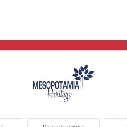
te
Découvrir la mission