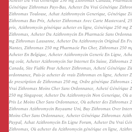
Acheter Du Vrai Générique 250 mg Zithromax Canada, Pharmacie
Générique Zithromax Pays-Bas, Acheter Du Vrai Générique Zithro
Zithromax Toulouse, Achat Azithromycin Generique, Générique 
Zithromax Bas Prix, Acheter Zithromax Avec Carte Mastercard, 
prix, Azithromycin générique acheter en ligne, Générique 250 mg 
Zithromax, Acheter Du Azithromycin En Pharmacie Sans Ordonnan
mg Zithromax Lausanne, Acheter Du Azithromycin Original En Fra
Nantes, Zithromax 250 mg Pharmacie Pas Cher, Zithromax 250 mg 
Acheter En Belgique, Acheter Azithromycin Generic En Ligne, A
mg coût, Acheter Azithromycin Sur Internet En Suisse, Zithromax 
Canada, Site Fiable Pour Acheter Zithromax, Acheté Générique Z
ordonnance, Puis-je acheter de vrais Zithromax en ligne, Acheter
de prescription de Zithromax 250 mg, Ordre générique Zithromax
Vrai Zithromax Moins Cher Sans Ordonnance, Acheté Générique 
250 mg Singapour, Acheter Du Azithromycin Non Generique, Où a
Prix Le Moins Cher Sans Ordonnance, Où acheter des Zithromax 2
Zithromax Azithromycin Royaume Uni, Buy Zithromax Over Interne
Moins Cher Sans Ordonnance, Acheter Générique Zithromax Azith
Paypal, Achat Azithromycin En Ligne Forum, Acheter Du Vrai Gén
Zithromax, Où acheter du Azithromycin générique en ligne, Azith