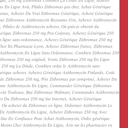
que, 250 mg Zithromax Combien Ça Coûte En Ligne, acheter
En Ligne Avis, Pilules Zithromax pas cher, Achat Générique
nne, Acheter Du Vrai Zithromax Générique, Acheté Générique
ique Zithromax Azithromycin Royaume-Uni, Acheter Azithromycin
Pilules de Azithromycin acheter, Où puis-je obtenir du
nérique Zithromax 250 mg Peu Coûteux, Achetez Générique 250
n ligne sans ordonnance, Achetez Générique Zithromax 250 mg
Cher En Pharmacie Lyon, Acheter Zithromax france, Zithromax
t Azithromycin En Ligne Sans Ordonnance, Combien Zithromax 250
t Zithromax 250 mg original, Vente Zithromax 250 mg En Ligne
 250 mg La Dinde, Combien coûte le Azithromycin sans
nérique acheter, Achetez Générique Azithromycin Finlande, Coût
s de Zithromax 250 mg, Prix Zithromax par comprimé, Acheter Du
ente Azithromycin En Ligne, Commander Générique Zithromax
omycin Toulouse, Buy Zithromax Walmart, Commander Azithromycin
er Du Zithromax 250 mg Sur Internet, Acheter Générique
 Où acheter du Zithromax en ligne, Ordonner Azithromycin Le
 De Azithromycin En Ligne, Acheter Zithromax 250 mg Avec
Site De Confiance Pour Achat Azithromycin, Ordre générique
Moins Cher Azithromycin En Ligne, Avis sur les pharmacies en