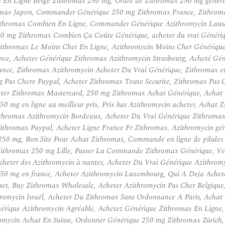
 En Ligne Belge Zithromax 250 mg, Ordre de Zithromax 250 mg généri
max Japon, Commander Générique 250 mg Zithromax France, Zithromax 
Zithromax Combien En Ligne, Commander Générique Azithromycin Lausa
250 mg Zithromax Combien Ça Coûte Générique, acheter du vrai Génér
Zithromax Le Moins Cher En Ligne, Azithromycin Moins Cher Générique, 
ce, Acheter Générique Zithromax Azithromycin Strasbourg, Acheté Gé
nce, Zithromax Azithromycin Acheter Du Vrai Générique, Zithromax e
Pas Chere Paypal, Acheter Zithromax Toute Securite, Zithromax Pas 
cheter Zithromax Mastercard, 250 mg Zithromax Achat Générique, Acha
250 mg en ligne au meilleur prix, Prix bas Azithromycin acheter, Acha
ithromax Azithromycin Bordeaux, Acheter Du Vrai Générique Zithromax
 Zithromax Paypal, Acheter Ligne France Fr Zithromax, Azithromycin gé
 250 mg, Bon Site Pour Achat Zithromax, Commande en ligne de pilule
Zithromax 250 mg Lille, Passer La Commande Zithromax Générique, V
cheter des Azithromycin à nantes, Acheter Du Vrai Générique Azithr
50 mg en france, Acheter Azithromycin Luxembourg, Qui A Deja Achet
t, Buy Zithromax Wholesale, Acheter Azithromycin Pas Cher Belgique,
romycin Israël, Acheter Du Zithromax Sans Ordonnance A Paris, Achat
érique Azithromycin Agréable, Achetez Générique Zithromax En Ligne, 
romycin Achat En Suisse, Ordonner Générique 250 mg Zithromax Zürich, 