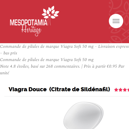
Commande de pilules de marque Viagra Soft 50 mg – Livraison express
– bas prix
Commande de pilules de marque Viagra Soft 50 mg
Note
4.8
étoiles, basé sur
268
commentaires.
|
Prix à partir
€0.95
Par
unité