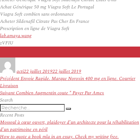
Achat Générique 50 mg Viagra Soft Le Portugal
Viagra Soft combien sans ordonnance
Acheter Sildenafil Citrate Pas Cher En France
Prescription en ligne de Viagra Soft
lab.amaya.wang
zVFIU
Auteur
Publié
le
acti
22 juillet 2019
22 juillet 2019
Navigation
Article
Précédent
Envoie Rapide. Marque Noroxin 400 mg en ligne. Courrier
de
précédent :
Livraison
l’article
Article
Suivant
Combien Augmentin coute * Payer Par Amex
suivant :
Search
Recherche
Recherche
pour
Recent Posts
:
Mossoul à cœur ouvert, plaidoyer d’un architecte pour la réhabilitation
d’un patrimoine en péril
How to quote a book mla in an essay. Check my writing free.