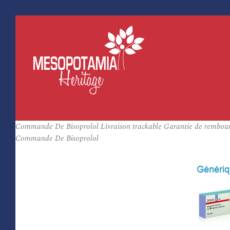
Commande De Bisoprolol Livraison trackable Garantie de rembou
Commande De Bisoprolol