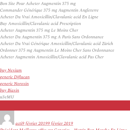
Bon Site Pour Acheter Augmentin 375 mg
Commander Générique 375 mg Augmentin Angleterre
Acheter Du Vrai Amoxicillin/Clavulanic acid En Ligne
Buy Amoxicillin/Clavulanic acid Prescription
Acheter Augmentin 375 mg Le Moins Cher
Acheter Du Augmentin 375 mg A Paris Sans Ordonnance
Acheter Du Vrai Générique Amoxicillin/Clavulanic acid Zürich
Ordonner 375 mg Augmentin Le Moins Cher Sans Ordonnance
Acheter Augmentin Amoxicillin/Clavulanic acid Pas Cher
buy Nexium
generic Diflucan
generic Noroxin
buy Biaxin
u3eMU
Auteur
Publié
le
acti
9 février 2019
9 février 2019
Navigation
Article