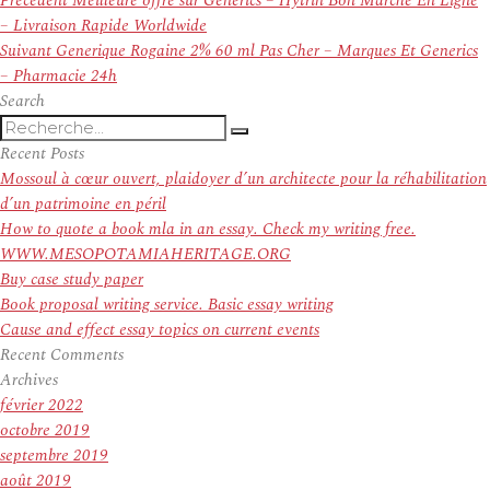
Précédent
Meilleure offre sur Generics – Hytrin Bon Marche En Ligne
de
précédent :
– Livraison Rapide Worldwide
l’article
Article
Suivant
Generique Rogaine 2% 60 ml Pas Cher – Marques Et Generics
suivant :
– Pharmacie 24h
Search
Recherche
Recherche
pour
Recent Posts
:
Mossoul à cœur ouvert, plaidoyer d’un architecte pour la réhabilitation
d’un patrimoine en péril
How to quote a book mla in an essay. Check my writing free.
WWW.MESOPOTAMIAHERITAGE.ORG
Buy case study paper
Book proposal writing service. Basic essay writing
Cause and effect essay topics on current events
Recent Comments
Archives
février 2022
octobre 2019
septembre 2019
août 2019