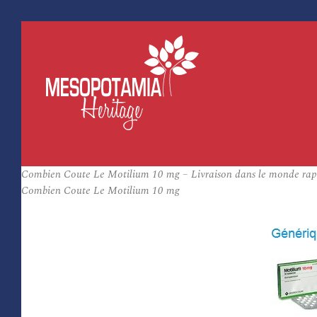
Combien Coute Le Motilium 10 mg – Livraison dans le monde rap
Combien Coute Le Motilium 10 mg