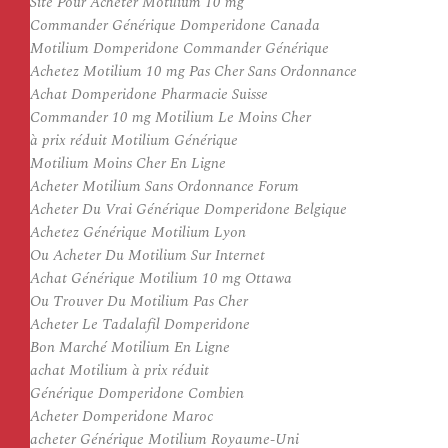
Site Pour Acheter Motilium 10 mg
Commander Générique Domperidone Canada
Motilium Domperidone Commander Générique
Achetez Motilium 10 mg Pas Cher Sans Ordonnance
Achat Domperidone Pharmacie Suisse
Commander 10 mg Motilium Le Moins Cher
à prix réduit Motilium Générique
Motilium Moins Cher En Ligne
Acheter Motilium Sans Ordonnance Forum
Acheter Du Vrai Générique Domperidone Belgique
Achetez Générique Motilium Lyon
Ou Acheter Du Motilium Sur Internet
Achat Générique Motilium 10 mg Ottawa
Ou Trouver Du Motilium Pas Cher
Acheter Le Tadalafil Domperidone
Bon Marché Motilium En Ligne
achat Motilium à prix réduit
Générique Domperidone Combien
Acheter Domperidone Maroc
acheter Générique Motilium Royaume-Uni