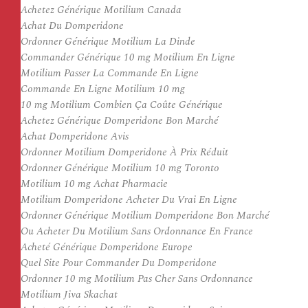
Achetez Générique Motilium Canada
Achat Du Domperidone
Ordonner Générique Motilium La Dinde
Commander Générique 10 mg Motilium En Ligne
Motilium Passer La Commande En Ligne
Commande En Ligne Motilium 10 mg
10 mg Motilium Combien Ça Coûte Générique
Achetez Générique Domperidone Bon Marché
Achat Domperidone Avis
Ordonner Motilium Domperidone À Prix Réduit
Ordonner Générique Motilium 10 mg Toronto
Motilium 10 mg Achat Pharmacie
Motilium Domperidone Acheter Du Vrai En Ligne
Ordonner Générique Motilium Domperidone Bon Marché
Ou Acheter Du Motilium Sans Ordonnance En France
Acheté Générique Domperidone Europe
Quel Site Pour Commander Du Domperidone
Ordonner 10 mg Motilium Pas Cher Sans Ordonnance
Motilium Jiva Skachat