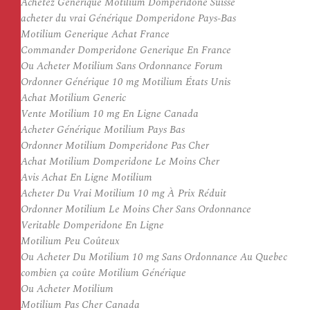
Achetez Générique Motilium Domperidone Suisse
acheter du vrai Générique Domperidone Pays-Bas
Motilium Generique Achat France
Commander Domperidone Generique En France
Ou Acheter Motilium Sans Ordonnance Forum
Ordonner Générique 10 mg Motilium États Unis
Achat Motilium Generic
Vente Motilium 10 mg En Ligne Canada
Acheter Générique Motilium Pays Bas
Ordonner Motilium Domperidone Pas Cher
Achat Motilium Domperidone Le Moins Cher
Avis Achat En Ligne Motilium
Acheter Du Vrai Motilium 10 mg À Prix Réduit
Ordonner Motilium Le Moins Cher Sans Ordonnance
Veritable Domperidone En Ligne
Motilium Peu Coûteux
Ou Acheter Du Motilium 10 mg Sans Ordonnance Au Quebec
combien ça coûte Motilium Générique
Ou Acheter Motilium
Motilium Pas Cher Canada