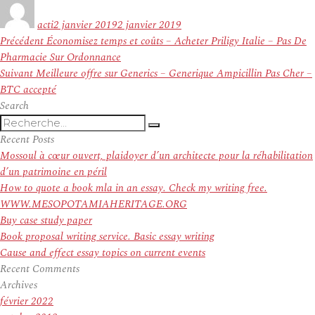
Auteur
Publié
le
acti
2 janvier 2019
2 janvier 2019
Navigation
Article
Précédent
Économisez temps et coûts – Acheter Priligy Italie – Pas De
de
précédent :
Pharmacie Sur Ordonnance
l’article
Article
Suivant
Meilleure offre sur Generics – Generique Ampicillin Pas Cher –
suivant :
BTC accepté
Search
Recherche
Recherche
pour
Recent Posts
:
Mossoul à cœur ouvert, plaidoyer d’un architecte pour la réhabilitation
d’un patrimoine en péril
How to quote a book mla in an essay. Check my writing free.
WWW.MESOPOTAMIAHERITAGE.ORG
Buy case study paper
Book proposal writing service. Basic essay writing
Cause and effect essay topics on current events
Recent Comments
Archives
février 2022