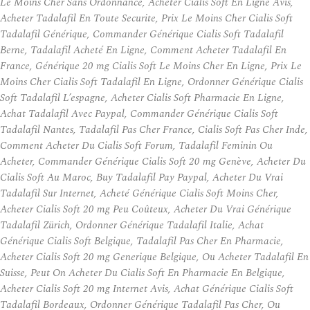
Le Moins Cher Sans Ordonnance, Acheter Cialis Soft En Ligne Avis,
Acheter Tadalafil En Toute Securite, Prix Le Moins Cher Cialis Soft
Tadalafil Générique, Commander Générique Cialis Soft Tadalafil
Berne, Tadalafil Acheté En Ligne, Comment Acheter Tadalafil En
France, Générique 20 mg Cialis Soft Le Moins Cher En Ligne, Prix Le
Moins Cher Cialis Soft Tadalafil En Ligne, Ordonner Générique Cialis
Soft Tadalafil L’espagne, Acheter Cialis Soft Pharmacie En Ligne,
Achat Tadalafil Avec Paypal, Commander Générique Cialis Soft
Tadalafil Nantes, Tadalafil Pas Cher France, Cialis Soft Pas Cher Inde,
Comment Acheter Du Cialis Soft Forum, Tadalafil Feminin Ou
Acheter, Commander Générique Cialis Soft 20 mg Genève, Acheter Du
Cialis Soft Au Maroc, Buy Tadalafil Pay Paypal, Acheter Du Vrai
Tadalafil Sur Internet, Acheté Générique Cialis Soft Moins Cher,
Acheter Cialis Soft 20 mg Peu Coûteux, Acheter Du Vrai Générique
Tadalafil Zürich, Ordonner Générique Tadalafil Italie, Achat
Générique Cialis Soft Belgique, Tadalafil Pas Cher En Pharmacie,
Acheter Cialis Soft 20 mg Generique Belgique, Ou Acheter Tadalafil En
Suisse, Peut On Acheter Du Cialis Soft En Pharmacie En Belgique,
Acheter Cialis Soft 20 mg Internet Avis, Achat Générique Cialis Soft
Tadalafil Bordeaux, Ordonner Générique Tadalafil Pas Cher, Ou