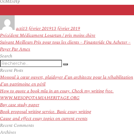
OcMExHp
Auteur
Publié
le
acti
13 février 2019
13 février 2019
Navigation
Article
Précédent
Médicament Losartan / prix moins chère
de
Article
précédent :
Suivant
Meilleurs Prix pour tous les clients – Finasteride Ou Acheter –
l’article
suivant :
Payer Par Amex
Search
Recherche
Recherche
pour
Recent Posts
:
Mossoul à cœur ouvert, plaidoyer d’un architecte pour la réhabilitation
d’un patrimoine en péril
How to quote a book mla in an essay. Check my writing free.
WWW.MESOPOTAMIAHERITAGE.ORG
Buy case study paper
Book proposal writing service. Basic essay writing
Cause and effect essay topics on current events
Recent Comments
Archives