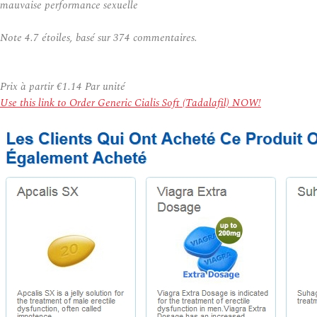
mauvaise performance sexuelle
Note
4.7
étoiles, basé sur
374
commentaires.
Prix à partir
€1.14
Par unité
Use this link to Order Generic Cialis Soft (Tadalafil) NOW!