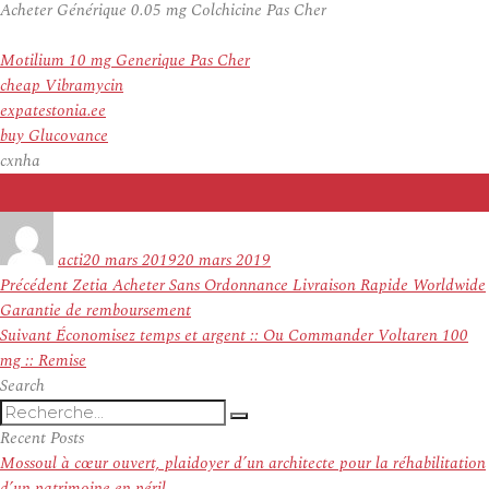
Acheter Générique 0.05 mg Colchicine Pas Cher
Motilium 10 mg Generique Pas Cher
cheap Vibramycin
expatestonia.ee
buy Glucovance
cxnha
Auteur
Publié
le
acti
20 mars 2019
20 mars 2019
Navigation
Article
Précédent
Zetia Acheter Sans Ordonnance Livraison Rapide Worldwide
de
précédent :
Garantie de remboursement
l’article
Article
Suivant
Économisez temps et argent :: Ou Commander Voltaren 100
suivant :
mg :: Remise
Search
Recherche
Recherche
pour
Recent Posts
:
Mossoul à cœur ouvert, plaidoyer d’un architecte pour la réhabilitation
d’un patrimoine en péril