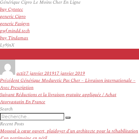
Générique Cipro Le Moins Cher En Ligne
buy Cytotec
generic Cipro
generic Fasigyn
pwf.mindd.tech
buy Tindamax
Ly9jnX
Auteur
Publié
le
acti
17 janvier 2019
17 janvier 2019
Navigation
Article
Précédent
Générique Moduretic Pas Cher – Livraison internationale –
de
précédent :
Avec Prescription
l’article
Article
Suivant
Réductions et la livraison gratuite appliquée / Achat
suivant :
Atorvastatin En France
Search
Recherche
Recherche
pour
Recent Posts
:
Mossoul à cœur ouvert, plaidoyer d’un architecte pour la réhabilitation
d’un patrimoine en péril