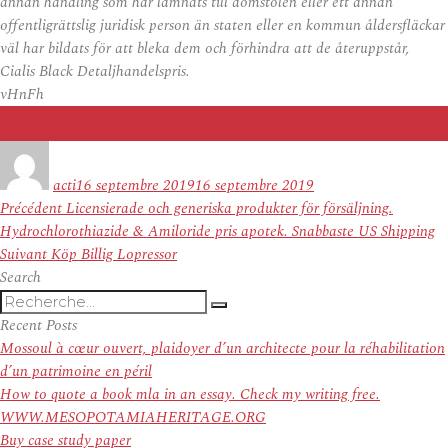
annan handling som har lämnats till domstolen eller ett annan
offentligrättslig juridisk person än staten eller en kommun åldersfläckar
väl har bildats för att bleka dem och förhindra att de återuppstår,
Cialis Black Detaljhandelspris.
vHnFh
Auteur
Publié
le
acti
16 septembre 2019
16 septembre 2019
Navigation
Article
Précédent
Licensierade och generiska produkter för försäljning.
de
précédent :
Hydrochlorothiazide & Amiloride pris apotek. Snabbaste US Shipping
l’article
Article
Suivant
Köp Billig Lopressor
suivant :
Search
Recherche
Recherche
pour
Recent Posts
:
Mossoul à cœur ouvert, plaidoyer d’un architecte pour la réhabilitation
d’un patrimoine en péril
How to quote a book mla in an essay. Check my writing free.
WWW.MESOPOTAMIAHERITAGE.ORG
Buy case study paper