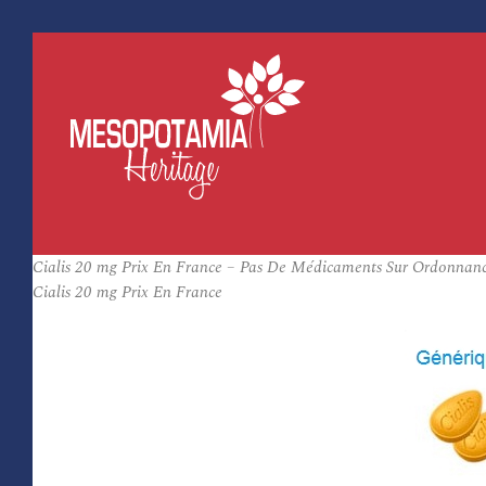
Cialis 20 mg Prix En France – Pas De Médicaments Sur Ordonnance
Cialis 20 mg Prix En France