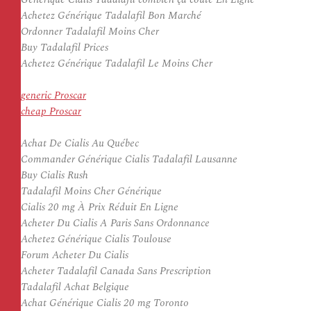
Achetez Générique Tadalafil Bon Marché
Ordonner Tadalafil Moins Cher
Buy Tadalafil Prices
Achetez Générique Tadalafil Le Moins Cher
generic Proscar
cheap Proscar
Achat De Cialis Au Québec
Commander Générique Cialis Tadalafil Lausanne
Buy Cialis Rush
Tadalafil Moins Cher Générique
Cialis 20 mg À Prix Réduit En Ligne
Acheter Du Cialis A Paris Sans Ordonnance
Achetez Générique Cialis Toulouse
Forum Acheter Du Cialis
Acheter Tadalafil Canada Sans Prescription
Tadalafil Achat Belgique
Achat Générique Cialis 20 mg Toronto