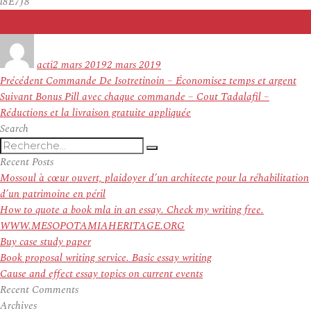
l8E7J8
Auteur
Publié
le
acti
2 mars 2019
2 mars 2019
Navigation
Article
Précédent
Commande De Isotretinoin – Économisez temps et argent
de
Article
précédent :
Suivant
Bonus Pill avec chaque commande – Cout Tadalafil –
l’article
suivant :
Réductions et la livraison gratuite appliquée
Search
Recherche
Recherche
pour
Recent Posts
:
Mossoul à cœur ouvert, plaidoyer d’un architecte pour la réhabilitation
d’un patrimoine en péril
How to quote a book mla in an essay. Check my writing free.
WWW.MESOPOTAMIAHERITAGE.ORG
Buy case study paper
Book proposal writing service. Basic essay writing
Cause and effect essay topics on current events
Recent Comments
Archives