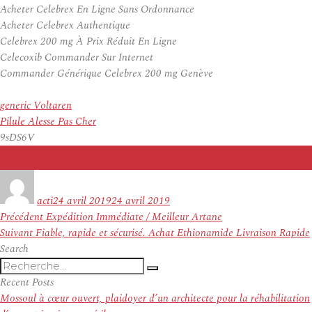
Acheter Celebrex En Ligne Sans Ordonnance
Acheter Celebrex Authentique
Celebrex 200 mg À Prix Réduit En Ligne
Celecoxib Commander Sur Internet
Commander Générique Celebrex 200 mg Genève
generic Voltaren
Pilule Alesse Pas Cher
9sDS6V
Auteur
Publié
le
acti
24 avril 2019
24 avril 2019
Navigation
Article
Précédent
Expédition Immédiate / Meilleur Artane
de
Article
précédent :
Suivant
Fiable, rapide et sécurisé. Achat Ethionamide Livraison Rapide
l’article
suivant :
Search
Recherche
Recherche
pour
Recent Posts
:
Mossoul à cœur ouvert, plaidoyer d’un architecte pour la réhabilitation