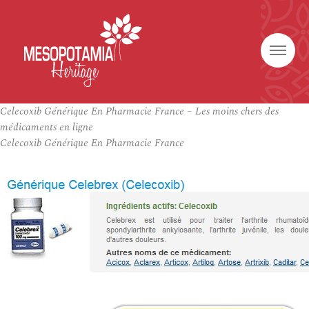
Celecoxib Générique En Pharmacie France – Les moins chers des
médicaments en ligne
Celecoxib Générique En Pharmacie France