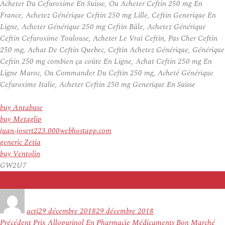
Acheter Du Cefuroxime En Suisse, Ou Acheter Ceftin 250 mg En
France, Achetez Générique Ceftin 250 mg Lille, Ceftin Generique En
Ligne, Acheter Générique 250 mg Ceftin Bâle, Achetez Générique
Ceftin Cefuroxime Toulouse, Acheter Le Vrai Ceftin, Pas Cher Ceftin
250 mg, Achat De Ceftin Quebec, Ceftin Achetez Générique, Générique
Ceftin 250 mg combien ça coûte En Ligne, Achat Ceftin 250 mg En
Ligne Maroc, Ou Commander Du Ceftin 250 mg, Acheté Générique
Cefuroxime Italie, Acheter Ceftin 250 mg Generique En Suisse
buy Antabuse
buy Metaglip
juan-josert223.000webhostapp.com
generic Zetia
buy Ventolin
GW2U7
Auteur
Publié
le
acti
29 décembre 2018
29 décembre 2018
Navigation
Article
Précédent
Prix Allopurinol En Pharmacie Médicaments Bon Marché