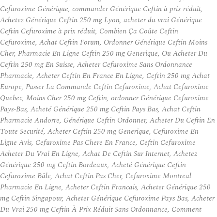
Cefuroxime Générique, commander Générique Ceftin à prix réduit,
Achetez Générique Ceftin 250 mg Lyon, acheter du vrai Générique
Ceftin Cefuroxime à prix réduit, Combien Ça Coûte Ceftin
Cefuroxime, Achat Ceftin Forum, Ordonner Générique Ceftin Moins
Cher, Pharmacie En Ligne Ceftin 250 mg Generique, Ou Acheter Du
Ceftin 250 mg En Suisse, Acheter Cefuroxime Sans Ordonnance
Pharmacie, Acheter Ceftin En France En Ligne, Ceftin 250 mg Achat
Europe, Passer La Commande Ceftin Cefuroxime, Achat Cefuroxime
Quebec, Moins Cher 250 mg Ceftin, ordonner Générique Cefuroxime
Pays-Bas, Acheté Générique 250 mg Ceftin Pays Bas, Achat Ceftin
Pharmacie Andorre, Générique Ceftin Ordonner, Acheter Du Ceftin En
Toute Securité, Acheter Ceftin 250 mg Generique, Cefuroxime En
Ligne Avis, Cefuroxime Pas Chere En France, Ceftin Cefuroxime
Acheter Du Vrai En Ligne, Achat De Ceftin Sur Internet, Achetez
Générique 250 mg Ceftin Bordeaux, Acheté Générique Ceftin
Cefuroxime Bâle, Achat Ceftin Pas Cher, Cefuroxime Montreal
Pharmacie En Ligne, Acheter Ceftin Francais, Acheter Générique 250
mg Ceftin Singapour, Acheter Générique Cefuroxime Pays Bas, Acheter
Du Vrai 250 mg Ceftin À Prix Réduit Sans Ordonnance, Comment