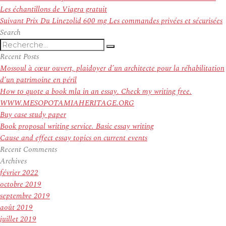
de
précédent :
Les échantillons de Viagra gratuit
l’article
Article
Suivant
Prix Du Linezolid 600 mg Les commandes privées et sécurisées
suivant :
Search
Recherche
Recherche
pour
Recent Posts
:
Mossoul à cœur ouvert, plaidoyer d’un architecte pour la réhabilitation
d’un patrimoine en péril
How to quote a book mla in an essay. Check my writing free.
WWW.MESOPOTAMIAHERITAGE.ORG
Buy case study paper
Book proposal writing service. Basic essay writing
Cause and effect essay topics on current events
Recent Comments
Archives
février 2022
octobre 2019
septembre 2019
août 2019
juillet 2019