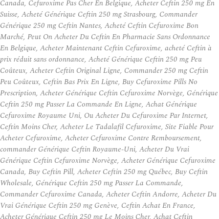
Canada, Cefuroxime Pas Cher En Belgique, Acheter Ceftin 250 mg En
Suisse, Acheté Générique Ceftin 250 mg Strasbourg, Commander
Générique 250 mg Ceftin Nantes, Acheté Ceftin Cefuroxime Bon
Marché, Peut On Acheter Du Ceftin En Pharmacie Sans Ordonnance
En Belgique, Acheter Maintenant Ceftin Cefuroxime, acheté Ceftin à
prix réduit sans ordonnance, Acheté Générique Ceftin 250 mg Peu
Coûteux, Acheter Ceftin Original Ligne, Commander 250 mg Ceftin
Peu Coûteux, Ceftin Bas Prix En Ligne, Buy Cefuroxime Pills No
Prescription, Acheter Générique Ceftin Cefuroxime Norvège, Générique
Ceftin 250 mg Passer La Commande En Ligne, Achat Générique
Cefuroxime Royaume Uni, Ou Acheter Du Cefuroxime Par Internet,
Ceftin Moins Cher, Acheter Le Tadalafil Cefuroxime, Site Fiable Pour
Acheter Cefuroxime, Acheter Cefuroxime Contre Remboursement,
commander Générique Ceftin Royaume-Uni, Acheter Du Vrai
Générique Ceftin Cefuroxime Norvège, Acheter Générique Cefuroxime
Canada, Buy Ceftin Pill, Acheter Ceftin 250 mg Québec, Buy Ceftin
Wholesale, Générique Ceftin 250 mg Passer La Commande,
Commander Cefuroxime Canada, Acheter Ceftin Andorre, Acheter Du
Vrai Générique Ceftin 250 mg Genève, Ceftin Achat En France,
Acheter Générique Ceftin 250 mg Le Moins Cher, Achat Ceftin