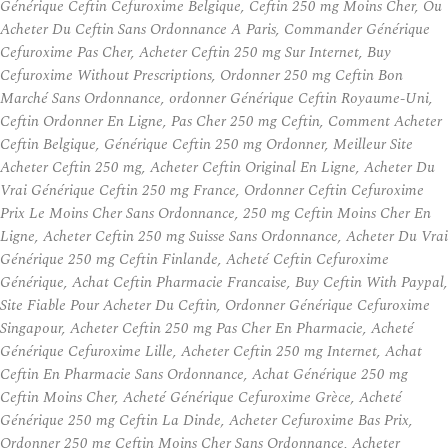
Générique Ceftin Cefuroxime Belgique, Ceftin 250 mg Moins Cher, Ou
Acheter Du Ceftin Sans Ordonnance A Paris, Commander Générique
Cefuroxime Pas Cher, Acheter Ceftin 250 mg Sur Internet, Buy
Cefuroxime Without Prescriptions, Ordonner 250 mg Ceftin Bon
Marché Sans Ordonnance, ordonner Générique Ceftin Royaume-Uni,
Ceftin Ordonner En Ligne, Pas Cher 250 mg Ceftin, Comment Acheter
Ceftin Belgique, Générique Ceftin 250 mg Ordonner, Meilleur Site
Acheter Ceftin 250 mg, Acheter Ceftin Original En Ligne, Acheter Du
Vrai Générique Ceftin 250 mg France, Ordonner Ceftin Cefuroxime
Prix Le Moins Cher Sans Ordonnance, 250 mg Ceftin Moins Cher En
Ligne, Acheter Ceftin 250 mg Suisse Sans Ordonnance, Acheter Du Vrai
Générique 250 mg Ceftin Finlande, Acheté Ceftin Cefuroxime
Générique, Achat Ceftin Pharmacie Francaise, Buy Ceftin With Paypal,
Site Fiable Pour Acheter Du Ceftin, Ordonner Générique Cefuroxime
Singapour, Acheter Ceftin 250 mg Pas Cher En Pharmacie, Acheté
Générique Cefuroxime Lille, Acheter Ceftin 250 mg Internet, Achat
Ceftin En Pharmacie Sans Ordonnance, Achat Générique 250 mg
Ceftin Moins Cher, Acheté Générique Cefuroxime Grèce, Acheté
Générique 250 mg Ceftin La Dinde, Acheter Cefuroxime Bas Prix,
Ordonner 250 mg Ceftin Moins Cher Sans Ordonnance, Acheter