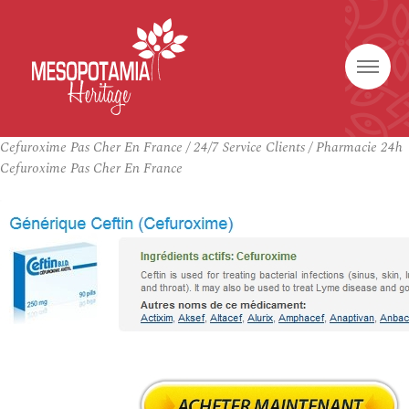
Cefuroxime Pas Cher En France / 24/7 Service Clients / Pharmacie 24h
Cefuroxime Pas Cher En France