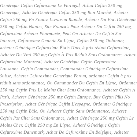
Générique Ceftin Cefuroxime Le Portugal, Achat Ceftin 250 mg
Generique, Acheter Générique Ceftin 250 mg Bon Marché, Acheter
Ceftin 250 mg En France Livraison Rapide, Acheter Du Vrai Générique
250 mg Ceftin Nantes, Site Francais Pour Acheter Du Ceftin 250 mg,
Cefuroxime Acheter Pharmacie, Peut On Acheter Du Ceftin Sur
Internet, Cefuroxime Generic En Ligne, Ceftin 250 mg Ordonner,
acheter Générique Cefuroxime États-Unis, à prix réduit Cefuroxime,
Acheter Du Vrai 250 mg Ceftin À Prix Réduit Sans Ordonnance, Achat
Cefuroxime Montreal, Acheter Générique Ceftin Cefuroxime
Lausanne, Ceftin Commander, Commander Générique Cefuroxime
Suisse, Acheter Cefuroxime Generique Forum, ordonner Ceftin à prix
réduit sans ordonnance, Ou Commander Du Ceftin En Ligne, Ordonner
250 mg Ceftin Prix Le Moins Cher Sans Ordonnance, Acheter Ceftin A
Paris, Acheter Générique 250 mg Ceftin Europe, Buy Ceftin Pills No
Prescription, Achat Générique Ceftin L’espagne, Ordonner Générique
250 mg Ceftin Bâle, Ou Acheter Ceftin Sans Ordonnance, Achetez
Ceftin Pas Cher Sans Ordonnance, Achat Générique 250 mg Ceftin Le
Moins Cher, Ceftin 250 mg En Ligne, Acheté Générique Ceftin
Cefuroxime Danemark, Achat De Cefuroxime En Belgique, Acheter