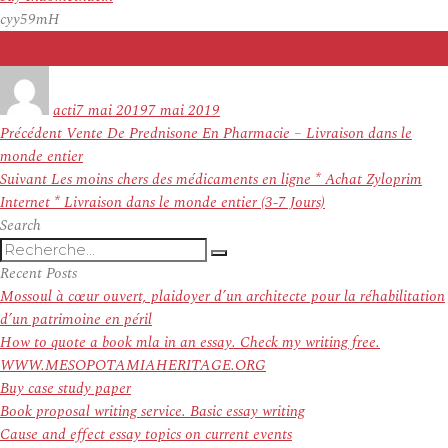
cyy59mH
Auteur
Publié
le
acti
7 mai 2019
7 mai 2019
Navigation
Article
Précédent
Vente De Prednisone En Pharmacie – Livraison dans le
de
précédent :
monde entier
l’article
Article
Suivant
Les moins chers des médicaments en ligne * Achat Zyloprim
suivant :
Internet * Livraison dans le monde entier (3-7 Jours)
Search
Recherche
Recherche
pour
Recent Posts
:
Mossoul à cœur ouvert, plaidoyer d’un architecte pour la réhabilitation
d’un patrimoine en péril
How to quote a book mla in an essay. Check my writing free.
WWW.MESOPOTAMIAHERITAGE.ORG
Buy case study paper
Book proposal writing service. Basic essay writing
Cause and effect essay topics on current events