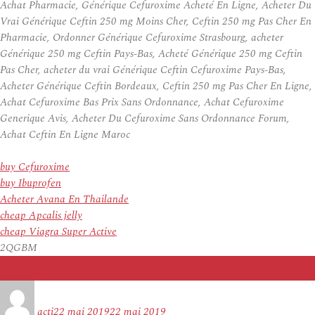
Achat Pharmacie, Générique Cefuroxime Acheté En Ligne, Acheter Du
Vrai Générique Ceftin 250 mg Moins Cher, Ceftin 250 mg Pas Cher En
Pharmacie, Ordonner Générique Cefuroxime Strasbourg, acheter
Générique 250 mg Ceftin Pays-Bas, Acheté Générique 250 mg Ceftin
Pas Cher, acheter du vrai Générique Ceftin Cefuroxime Pays-Bas,
Acheter Générique Ceftin Bordeaux, Ceftin 250 mg Pas Cher En Ligne,
Achat Cefuroxime Bas Prix Sans Ordonnance, Achat Cefuroxime
Generique Avis, Acheter Du Cefuroxime Sans Ordonnance Forum,
Achat Ceftin En Ligne Maroc
buy Cefuroxime
buy Ibuprofen
Acheter Avana En Thailande
cheap Apcalis jelly
cheap Viagra Super Active
2QGBM
Auteur
Publié
le
acti
22 mai 2019
22 mai 2019