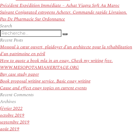
Navigation
Article
Précédent
Expédition Immédiate – Achat Viagra Soft Au Maroc
de
Article
précédent :
Suivant
Conjugated estrogens Acheter. Commande rapide Livraison.
l’article
suivant :
Pas De Pharmacie Sur Ordonnance
Search
Recherche
Recherche
pour
Recent Posts
:
Mossoul à cœur ouvert, plaidoyer d’un architecte pour la réhabilitation
d’un patrimoine en péril
How to quote a book mla in an essay. Check my writing free.
WWW.MESOPOTAMIAHERITAGE.ORG
Buy case study paper
Book proposal writing service. Basic essay writing
Cause and effect essay topics on current events
Recent Comments
Archives
février 2022
octobre 2019
septembre 2019
août 2019