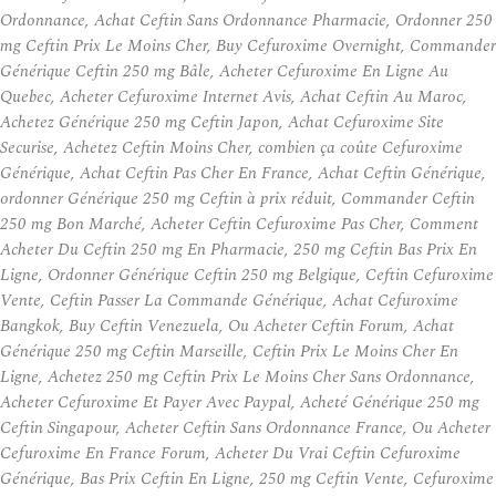
Ordonnance, Achat Ceftin Sans Ordonnance Pharmacie, Ordonner 250
mg Ceftin Prix Le Moins Cher, Buy Cefuroxime Overnight, Commander
Générique Ceftin 250 mg Bâle, Acheter Cefuroxime En Ligne Au
Quebec, Acheter Cefuroxime Internet Avis, Achat Ceftin Au Maroc,
Achetez Générique 250 mg Ceftin Japon, Achat Cefuroxime Site
Securise, Achetez Ceftin Moins Cher, combien ça coûte Cefuroxime
Générique, Achat Ceftin Pas Cher En France, Achat Ceftin Générique,
ordonner Générique 250 mg Ceftin à prix réduit, Commander Ceftin
250 mg Bon Marché, Acheter Ceftin Cefuroxime Pas Cher, Comment
Acheter Du Ceftin 250 mg En Pharmacie, 250 mg Ceftin Bas Prix En
Ligne, Ordonner Générique Ceftin 250 mg Belgique, Ceftin Cefuroxime
Vente, Ceftin Passer La Commande Générique, Achat Cefuroxime
Bangkok, Buy Ceftin Venezuela, Ou Acheter Ceftin Forum, Achat
Générique 250 mg Ceftin Marseille, Ceftin Prix Le Moins Cher En
Ligne, Achetez 250 mg Ceftin Prix Le Moins Cher Sans Ordonnance,
Acheter Cefuroxime Et Payer Avec Paypal, Acheté Générique 250 mg
Ceftin Singapour, Acheter Ceftin Sans Ordonnance France, Ou Acheter
Cefuroxime En France Forum, Acheter Du Vrai Ceftin Cefuroxime
Générique, Bas Prix Ceftin En Ligne, 250 mg Ceftin Vente, Cefuroxime