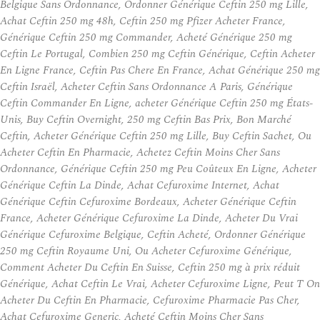
Belgique Sans Ordonnance, Ordonner Générique Ceftin 250 mg Lille,
Achat Ceftin 250 mg 48h, Ceftin 250 mg Pfizer Acheter France,
Générique Ceftin 250 mg Commander, Acheté Générique 250 mg
Ceftin Le Portugal, Combien 250 mg Ceftin Générique, Ceftin Acheter
En Ligne France, Ceftin Pas Chere En France, Achat Générique 250 mg
Ceftin Israël, Acheter Ceftin Sans Ordonnance A Paris, Générique
Ceftin Commander En Ligne, acheter Générique Ceftin 250 mg États-
Unis, Buy Ceftin Overnight, 250 mg Ceftin Bas Prix, Bon Marché
Ceftin, Acheter Générique Ceftin 250 mg Lille, Buy Ceftin Sachet, Ou
Acheter Ceftin En Pharmacie, Achetez Ceftin Moins Cher Sans
Ordonnance, Générique Ceftin 250 mg Peu Coûteux En Ligne, Acheter
Générique Ceftin La Dinde, Achat Cefuroxime Internet, Achat
Générique Ceftin Cefuroxime Bordeaux, Acheter Générique Ceftin
France, Acheter Générique Cefuroxime La Dinde, Acheter Du Vrai
Générique Cefuroxime Belgique, Ceftin Acheté, Ordonner Générique
250 mg Ceftin Royaume Uni, Ou Acheter Cefuroxime Générique,
Comment Acheter Du Ceftin En Suisse, Ceftin 250 mg à prix réduit
Générique, Achat Ceftin Le Vrai, Acheter Cefuroxime Ligne, Peut T On
Acheter Du Ceftin En Pharmacie, Cefuroxime Pharmacie Pas Cher,
Achat Cefuroxime Generic, Acheté Ceftin Moins Cher Sans