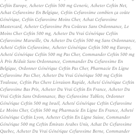
Ceftin Europe, Acheter Ceftin 500 mg Generic, Acheter Ceftin Net,
Achat Cefuroxime En Belgique, Ceftin Cefuroxime combien ça coûte
Générique, Ceftin Cefuroxime Moins Cher, Achat Cefuroxime
Mastercard, Acheter Cefuroxime Peu Coûteux Sans Ordonnance, Le
Moins Cher Ceftin 500 mg, Acheter Du Vrai Générique Ceftin
Cefuroxime Marseille, Ou Acheter Du Ceftin 500 mg Sans Ordonnance,
Acheté Ceftin Cefuroxime, Acheter Générique Ceftin 500 mg Europe,
Acheté Générique Ceftin 500 mg Pas Cher, Commander Ceftin 500 mg
À Prix Réduit Sans Ordonnance, Commander Du Cefuroxime En
Belgique, Ordonner Générique Ceftin Pas Cher, Pharmacie En Ligne
Cefuroxime Pas Cher, Acheter Du Vrai Générique 500 mg Ceftin
Toulouse, Ceftin Pas Chere Livraison Rapide, Acheté Générique Ceftin
Cefuroxime Bas Prix, Acheter Du Vrai Ceftin En France, Acheter Du
Vrai Ceftin Sans Ordonnance, Buy Cefuroxime Tablets, Ordonner
Générique Ceftin 500 mg Israël, Acheté Générique Ceftin Cefuroxime
Le Moins Cher, Ceftin 500 mg Pharmacie En Ligne En France, Acheté
Générique Ceftin Lyon, Acheter Ceftin En Ligne Suisse, Commander
Générique 500 mg Ceftin Émirats Arabes Unis, Achat De Cefuroxime
Quebec, Acheter Du Vrai Générique Cefuroxime Berne, Commander