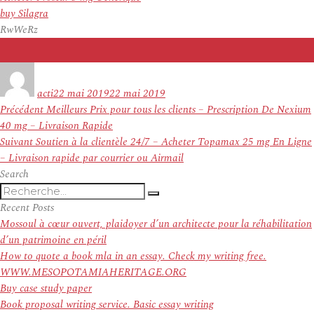
buy Silagra
RwWeRz
Auteur
Publié
le
acti
22 mai 2019
22 mai 2019
Navigation
Article
Précédent
Meilleurs Prix pour tous les clients – Prescription De Nexium
de
précédent :
40 mg – Livraison Rapide
l’article
Article
Suivant
Soutien à la clientèle 24/7 – Acheter Topamax 25 mg En Ligne
suivant :
– Livraison rapide par courrier ou Airmail
Search
Recherche
Recherche
pour
Recent Posts
:
Mossoul à cœur ouvert, plaidoyer d’un architecte pour la réhabilitation
d’un patrimoine en péril
How to quote a book mla in an essay. Check my writing free.
WWW.MESOPOTAMIAHERITAGE.ORG
Buy case study paper
Book proposal writing service. Basic essay writing