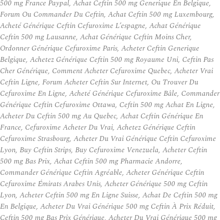
500 mg France Paypal, Achat Ceftin 500 mg Generique En Belgique,
Forum Ou Commander Du Ceftin, Achat Ceftin 500 mg Luxembourg,
Acheté Générique Ceftin Cefuroxime L’espagne, Achat Générique
Ceftin 500 mg Lausanne, Achat Générique Ceftin Moins Cher,
Ordonner Générique Cefuroxime Paris, Acheter Ceftin Generique
Belgique, Achetez Générique Ceftin 500 mg Royaume Uni, Ceftin Pas
Cher Générique, Comment Acheter Cefuroxime Quebec, Acheter Vrai
Ceftin Ligne, Forum Acheter Ceftin Sur Internet, Ou Trouver Du
Cefuroxime En Ligne, Acheté Générique Cefuroxime Bâle, Commander
Générique Ceftin Cefuroxime Ottawa, Ceftin 500 mg Achat En Ligne,
Acheter Du Ceftin 500 mg Au Quebec, Achat Ceftin Générique En
France, Cefuroxime Acheter Du Vrai, Achetez Générique Ceftin
Cefuroxime Strasbourg, Acheter Du Vrai Générique Ceftin Cefuroxime
Lyon, Buy Ceftin Strips, Buy Cefuroxime Venezuela, Acheter Ceftin
500 mg Bas Prix, Achat Ceftin 500 mg Pharmacie Andorre,
Commander Générique Ceftin Agréable, Acheter Générique Ceftin
Cefuroxime Émirats Arabes Unis, Acheter Générique 500 mg Ceftin
Lyon, Acheter Ceftin 500 mg En Ligne Suisse, Achat De Ceftin 500 mg
En Belgique, Acheter Du Vrai Générique 500 mg Ceftin À Prix Réduit,
Ceftin 500 mg Bas Prix Générique, Acheter Du Vrai Générique 500 mg