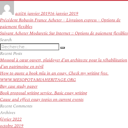
Auteur
Publié
le
acti
16 janvier 2019
16 janvier 2019
Navigation
Article
Précédent
Robaxin France Acheter – Livraison express – Options de
de
précédent :
paiement flexibles
l’article
Article
Suivant
Acheter Moduretic Sur Internet :: Options de paiement flexibles
suivant :
Search
Recherche
Recherche
pour
Recent Posts
:
Mossoul à cœur ouvert, plaidoyer d’un architecte pour la réhabilitation
d’un patrimoine en péril
How to quote a book mla in an essay. Check my writing free.
WWW.MESOPOTAMIAHERITAGE.ORG
Buy case study paper
Book proposal writing service. Basic essay writing
Cause and effect essay topics on current events
Recent Comments
Archives
février 2022
octobre 2019