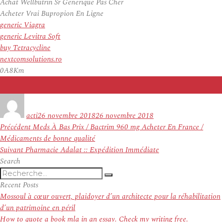
Achat Wellbutrin Sr Generique Pas Cher
Acheter Vrai Bupropion En Ligne
generic Viagra
generic Levitra Soft
buy Tetracycline
nextcomsolutions.ro
0A8Km
Auteur
Publié
le
acti
26 novembre 2018
26 novembre 2018
Navigation
Article
Précédent
Meds À Bas Prix / Bactrim 960 mg Acheter En France /
de
précédent :
Médicaments de bonne qualité
l’article
Article
Suivant
Pharmacie Adalat :: Expédition Immédiate
suivant :
Search
Recherche
Recherche
pour
Recent Posts
:
Mossoul à cœur ouvert, plaidoyer d’un architecte pour la réhabilitation
d’un patrimoine en péril
How to quote a book mla in an essay. Check my writing free.