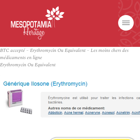
BTC accepté – Erythromycin Ou Equivalent – Les moins chers des
médicaments en ligne
Erythromycin Ou Equivalent