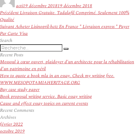
le
acti
19 décembre 2018
19 décembre 2018
Navigation
Article
Précédent
Livraison Gratuite. Tadalafil Comprimé. Seulement 100%
de
précédent :
Qualité
l’article
Article
Suivant
Acheter Lisinopril-hctz En France * Livraison express * Payer
suivant :
Par Carte Visa
Search
Recherche
Recherche
pour
Recent Posts
:
Mossoul à cœur ouvert, plaidoyer d’un architecte pour la réhabilitation
d’un patrimoine en péril
How to quote a book mla in an essay. Check my writing free.
WWW.MESOPOTAMIAHERITAGE.ORG
Buy case study paper
Book proposal writing service. Basic essay writing
Cause and effect essay topics on current events
Recent Comments
Archives
février 2022
octobre 2019