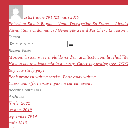
Auteur
Publié
le
acti
21 mars 2019
21 mars 2019
Navigation
Article
Précédent
Envoie Rapide – Vente Doxycycline En France – Livrai
de
Article
précédent :
Suivant
Sans Ordonnance / Generique Zestril Pas Cher / Livraison
l’article
suivant :
Search
Recherche
Recherche
pour
Recent Posts
:
Mossoul à cœur ouvert, plaidoyer d’un architecte pour la réhabilit
How to quote a book mla in an essay. Check my writing f
Buy case study paper
Book proposal writing service. Basic essay writing
Cause and effect essay topics on current events
Recent Comments
Archives
février 2022
octobre 2019
septembre 2019
août 2019