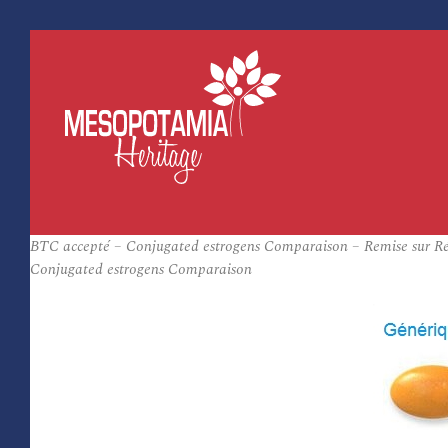
BTC accepté – Conjugated estrogens Comparaison – Remise sur R
Conjugated estrogens Comparaison