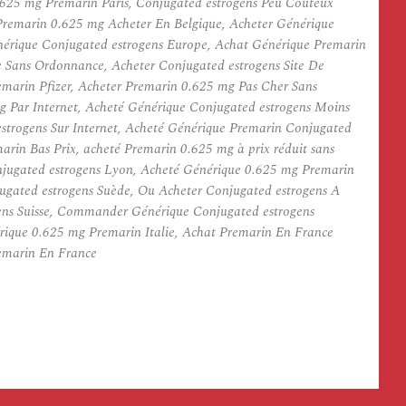
.625 mg Premarin Paris, Conjugated estrogens Peu Coûteux
remarin 0.625 mg Acheter En Belgique, Acheter Générique
énérique Conjugated estrogens Europe, Achat Générique Premarin
 Sans Ordonnance, Acheter Conjugated estrogens Site De
marin Pfizer, Acheter Premarin 0.625 mg Pas Cher Sans
 Par Internet, Acheté Générique Conjugated estrogens Moins
trogens Sur Internet, Acheté Générique Premarin Conjugated
rin Bas Prix, acheté Premarin 0.625 mg à prix réduit sans
ugated estrogens Lyon, Acheté Générique 0.625 mg Premarin
ugated estrogens Suède, Ou Acheter Conjugated estrogens A
gens Suisse, Commander Générique Conjugated estrogens
rique 0.625 mg Premarin Italie, Achat Premarin En France
emarin En France