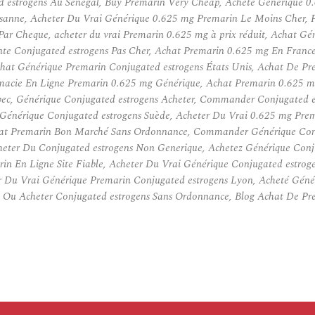
d estrogens Au Senegal, Buy Premarin Very Cheap, Acheté Générique 0
sanne, Acheter Du Vrai Générique 0.625 mg Premarin Le Moins Cher, P
 Par Cheque, acheter du vrai Premarin 0.625 mg à prix réduit, Achat G
te Conjugated estrogens Pas Cher, Achat Premarin 0.625 mg En France
at Générique Premarin Conjugated estrogens États Unis, Achat De Pre
acie En Ligne Premarin 0.625 mg Générique, Achat Premarin 0.625 mg
c, Générique Conjugated estrogens Acheter, Commander Conjugated es
Générique Conjugated estrogens Suède, Acheter Du Vrai 0.625 mg Prema
at Premarin Bon Marché Sans Ordonnance, Commander Générique Conj
heter Du Conjugated estrogens Non Generique, Achetez Générique Conj
in En Ligne Site Fiable, Acheter Du Vrai Générique Conjugated estro
r Du Vrai Générique Premarin Conjugated estrogens Lyon, Acheté Géné
, Ou Acheter Conjugated estrogens Sans Ordonnance, Blog Achat De Pr