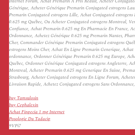
Internet Forum, Achat Premarin À Prix Réduit, Acheter Conjugate
Générique, Acheter Générique Premarin Conjugated estrogens Lau
Premarin Conjugated estrogens Lille, Achat Conjugated estrogens
0.625 mg Québec, Ou Acheter Conjugated estrogens Montreal, Ven
Confiance, Achat Premarin 0.625 mg En Pharmacie En France, Ach
Ordonnance, Achetez Générique 0.625 mg Premarin Nantes, Pharm
Cher, Commander Générique Premarin Conjugated estrogens Québe
estrogens Moins Cher, Achat En Ligne Premarin Generique, Achat 
ordonnance, Ordonner Générique Premarin 0.625 mg Europe, Ach
Québec, Ordonner Générique Conjugated estrogens Angleterre, Ac
Montreal, Acheter Premarin 0.625 mg Generique En Suisse, Premar
Strasbourg, Acheter Conjugated estrogens En Ligne Forum, Achete
Livraison Rapide, Achetez Conjugated estrogens Sans Ordonnance
buy Tamsulosin
buy Cephalexin
Achat Finpecia 1 mg Internet
Posologie Du Tadacip
9VPi7